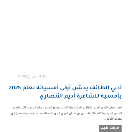
01:38 ص
51465
أدبي الطائف يدشن أولى أمسياته لعام 2025
بأمسية للشاعرة أديم الأنصاري
نعى رئيس النادي الأدبي الثقافي الأستاذ عطا الله بن مسفر الجعيد - عضو النادي - نائب رئيسه
السابق الأديب والكاتب الأستاذ علي بن خضران القرني الذي وافته المنية منذ أيام قليلة مشيرا إلى
مكانته الأدبية ...
مرفت طيب