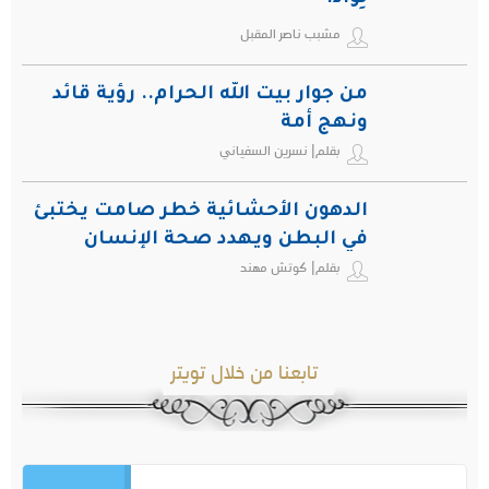
مشبب ناصر المقبل
من جوار بيت الله الحرام.. رؤية قائد
ونهج أمة
بقلم| نسرين السفياني
الدهون الأحشائية خطر صامت يختبئ
في البطن ويهدد صحة الإنسان
بقلم| كوتش مهند
تابعنا من خلال تويتر