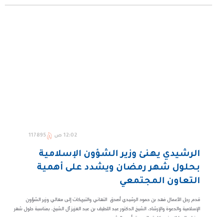
12:02 ص
117895
الرشيدي يهنئ وزير الشؤون الإسلامية
بحلول شهر رمضان ويشدد على أهمية
التعاون المجتمعي
قدم رجل الأعمال فهد بن حمود الرشيدي أصدق التهاني والتبريكات إلى معالي وزير الشؤون
الإسلامية والدعوة والإرشاد، الشيخ الدكتور عبد اللطيف بن عبد العزيز آل الشيخ، بمناسبة حلول شهر