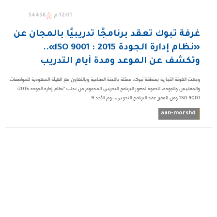
12:01 م
54458
غرفة تبوك تعقد برنامجًا تدريبيًا بالمجان عن
«نظام إدارة الجودة 2015 : lSO 9001»..
وتكشف عن الموعد ومدة أيام التدريب
وجهت الغرفة التجارية بمنطقة تبوك، ممثلة باللجنة الصناعية وبالتعاون مع الهيئة السعودية للمواصفات
والمقاييس والجودة، الدعوة لحضور البرنامج التدريبي المدعوم من ندلب "نظام إدارة الجودة 2015:
lSO 9001".ومن المقرر عقد البرنامج التدريبي، يوم الأحد 9 ...
aan-morshd