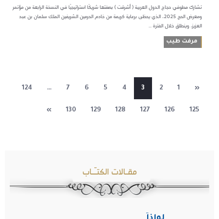
تشارك مطوفي حجاج الدول العربية ( أشرقت ) بصفتها شريكًا استراتيجيًا في النسخة الرابعة من مؤتمر
ومعرض الحج 2025، الذي يحظى برعاية كريمة من خادم الحرمين الشريفين الملك سلمان بن عبد
العزيز، وينطلق خلال الفترة ...
مرفت طيب
124
…
7
6
5
4
3
2
1
«
»
130
129
128
127
126
125
مقـالات الكتـّـاب
لِواذاً