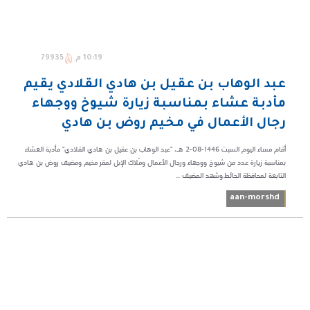
10:19 م
79935
عبد الوهاب بن عقيل بن هادي القلادي يقيم
مأدبة عشاء بمناسبة زيارة شيوخ ووجهاء
رجال الأعمال في مخيم روض بن هادي
أقام مساء اليوم السبت 1446-08-2 هـ، "عبد الوهاب بن عقيل بن هادي القلادي" مأدبة العشاء
بمناسبة زيارة عدد من شيوخ ووجهاء ورجال الأعمال ومُلاك الإبل لمقر مخيم ومضيف روض بن هادي
التابعة لمحافظة الحائط.وشهد المضيف ...
aan-morshd