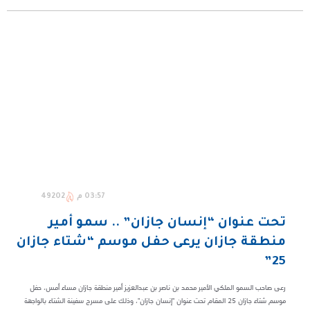
03:57 م
49202
تحت عنوان “إنسان جازان” .. سمو أمير
منطقة جازان يرعى حفل موسم “شتاء جازان
25”
رعى صاحب السمو الملكي الأمير محمد بن ناصر بن عبدالعزيز أمير منطقة جازان مساء أمس، حفل
موسم شتاء جازان 25 المقام تحت عنوان "إنسان جازان"، وذلك على مسرح سفينة الشتاء بالواجهة