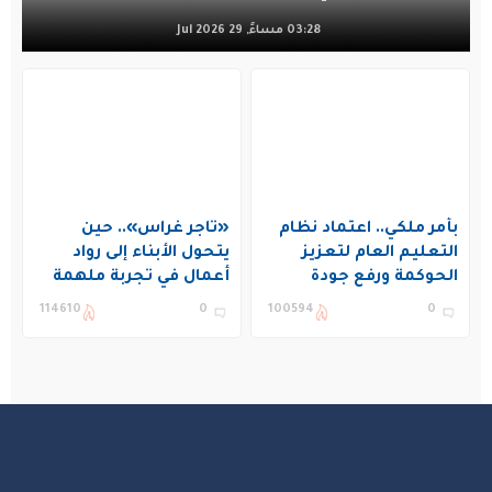
03:28 مساءً, 29 Jul 2026
بأمر ملكي.. اعتماد نظام
«تاجر غراس».. حين
التعليم العام لتعزيز
يتحول الأبناء إلى رواد
الحوكمة ورفع جودة
أعمال في تجربة ملهمة
التعليم في المملكة
بنادي غراس الصيفي
114610
0
100594
0
بالجبيل