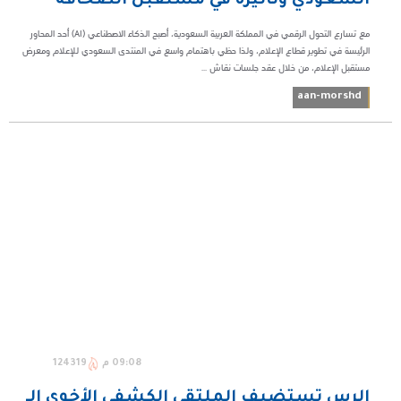
السعودي وتأثيره في مستقبل الصحافة
مع تسارع التحول الرقمي في المملكة العربية السعودية، أصبح الذكاء الاصطناعي (AI) أحد المحاور
الرئيسة في تطوير قطاع الإعلام، ولذا حظي باهتمام واسع في المنتدى السعودي للإعلام ومعرض
مستقبل الإعلام، من خلال عقد جلسات نقاش ...
aan-morshd
09:08 م
124319
الرس تستضيف الملتقى الكشفي الأخوي الـ