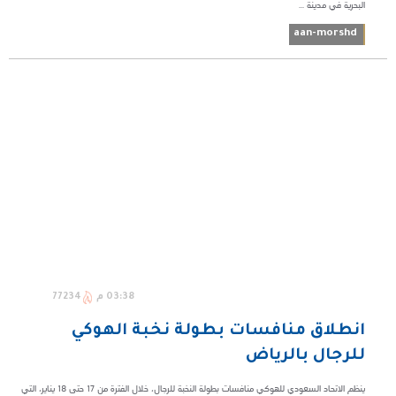
البحرية في مدينة ...
aan-morshd
03:38 م
77234
انطلاق منافسات بطولة نخبة الهوكي
للرجال بالرياض
ينظم الاتحاد السعودي للهوكي منافسات بطولة النخبة للرجال، خلال الفترة من 17 حتى 18 يناير، التي