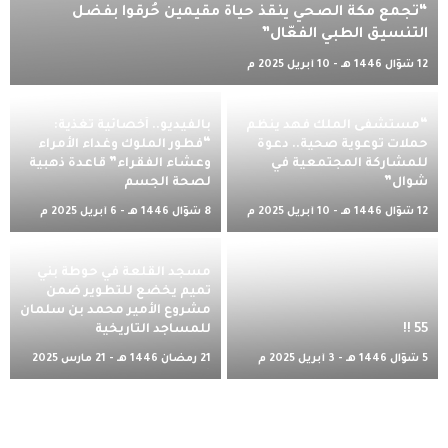
“تجمع مكة الصحي ينقذ حياة مقيمين حُرقوا بفضل
التنسيق الطبي الفعّال”
12 شوّال 1446 هـ - 10 أبريل 2025 م
“مستشفى الملك فهد ينظم
بالفيديو.. أخصائية تغذية:
حملات توعوية صحية.. دعوة
“فطور الملوك وغداء الأمراء
للمشاركة المجتمعية في
وعشاء الفقراء” قاعدة ذهبية
شوال”
لصحة الجسم
12 شوّال 1446 هـ - 10 أبريل 2025 م
8 شوّال 1446 هـ - 6 أبريل 2025 م
مسجد القلعة في حوطة بني
تميم يخضع للتطوير ضمن
مشروع الأمير محمد بن سلمان
55 !!
للمساجد التاريخية
5 شوّال 1446 هـ - 3 أبريل 2025 م
21 رمضان 1446 هـ - 21 مارس 2025
م