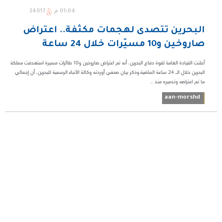
01:04 م
24017
البحرين تتصدى لهجمات مكثفة.. اعتراض
صاروخين و10 مسيّرات خلال 24 ساعة
أعلنت القيادة العامة لقوة دفاع البحرين، أنه تم اعتراض صاروخين و10 طائرات مسيرة استهدفت مملكة
البحرين خلال الـ 24 ساعة الماضية.وذكر بيان صحفي أوردته وكالة الأنباء الرسمية للبحرين، أن إجمالي
ما تم اعتراضه وتدميره منذ ...
aan-morshd