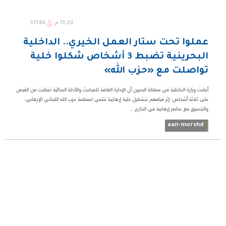
11:20 م
35186
عملوا ​تحت ستار العمل الخيري.. الداخلية
البحرينية تضبط 3 أشخاص شكلوا خلية
تواصلت مع «حزب الله»
أعلنت وزارة الداخلية في مملكة البحرين أن الإدارة العامة للمباحث والأدلة الجنائية تمكنت من القبض
على ثلاثة أشخاص؛ إثر قيامهم بتشكيل خلية إرهابية تنتمي لمنظمة حزب الله اللبناني الإرهابي،
والتنسيق مع عناصر إرهابية في الخارج ...
aan-morshd