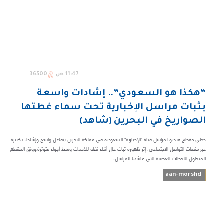
11:47 ص
36500
“هكذا هو السعودي”.. إشادات واسعة
بثبات مراسل الإخبارية تحت سماء غطتها
الصواريخ في البحرين (شاهد)
حظي مقطع فيديو لمراسل قناة "الإخبارية" السعودية في مملكة البحرين بتفاعل واسع وإشادات كبيرة
عبر منصات التواصل الاجتماعي، إثر ظهوره ثبات عالٍ أثناء نقله للأحداث وسط أجواء متوترة.ووثق المقطع
المتداول اللحظات العصيبة التي عاشها المراسل، ...
aan-morshd