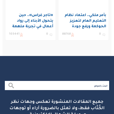
بأمر ملكي.. اعتماد نظام
«تاجر غراس».. حين
التعليم العام لتعزيز
يتحول الأبناء إلى رواد
الحوكمة ورفع جودة
أعمال في تجربة ملهمة
التعليم في المملكة
بنادي غراس الصيفي
103441
0
88768
0
بالجبيل
جميع المقالات المنشورة تعكس وجهات نظر
الكُتّاب فقط، ولا تمثل بالضرورة آراء أو توجهات