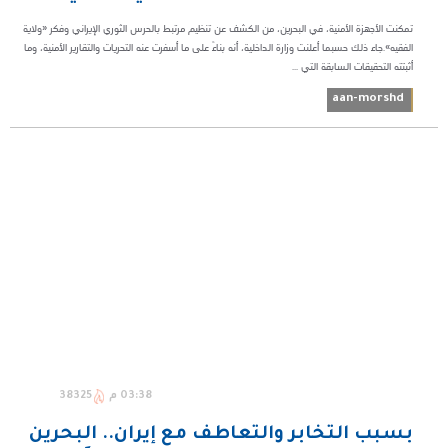
تمكنت الأجهزة الأمنية، في البحرين، من الكشف عن تنظيم مرتبط بالحرس الثوري الإيراني وفكر «ولاية
الفقيه».جاء ذلك حسبما أعلنت وزارة الداخلية، أنه بناءً على ما أسفرت عنه التحريات والتقارير الأمنية، وما
أثبتته التحقيقات السابقة التي ...
aan-morshd
03:38 م
38325
بسبب التخابر والتعاطف مع إيران.. البحرين