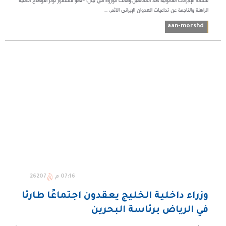
ستتخذ الإجراءات القانونية ضد المخالفين.وقالت الوزراة في بيان: «نظراً لاستمرار توتر الأوضاع الأمنية
الراهنة والناجمة عن تداعيات العدوان الإيراني الآثم، ...
aan-morshd
07:16 م
26207
وزراء داخلية الخليج يعقدون اجتماعًا طارئًا
في الرياض برئاسة البحرين