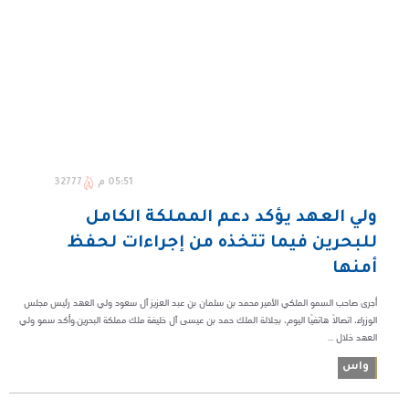
05:51 م
32777
ولي العهد يؤكد دعم المملكة الكامل
للبحرين فيما تتخذه من إجراءات لحفظ
أمنها
أجرى صاحب السمو الملكي الأمير محمد بن سلمان بن عبد العزيز آل سعود ولي العهد رئيس مجلس
الوزراء، اتصالًا هاتفيًا اليوم، بجلالة الملك حمد بن عيسى آل خليفة ملك مملكة البحرين.وأكد سمو ولي
العهد خلال ...
واس