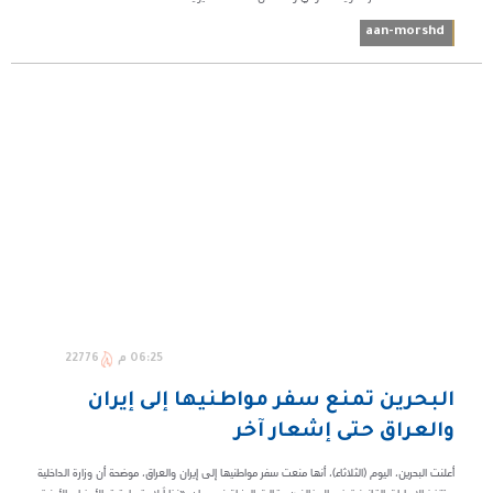
aan-morshd
06:25 م
22776
البحرين تمنع سفر مواطنيها إلى إيران
والعراق حتى إشعار آخر
أعلنت البحرين، اليوم (الثلاثاء)، أنها منعت سفر مواطنيها إلى إيران والعراق، موضحة أن وزارة الداخلية