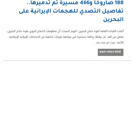
188 صاروخًا و466 مسيرة تم تدميرها..
تفاصيل التصدي للهجمات الإيرانية على
البحرين
أعلنت القيادة العامة لقوة دفاع البحرين، اليوم السبت، أن منظومات الدفاع الجوي بقوة دفاع البحرين،
بفضلٍ من الله، ثم بيقظة رجالها مستمرة في مواجهة موجات تتابعية من الاعتداءات الإيرانية الإرهابية
الآثمة، حيث تم منذ بدء ...
aan-morshd