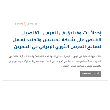
03:28 م
34091
إحداثيات وفنادق في المرمى.. تفاصيل
القبض على شبكة تجسس وتجنيد تعمل
لصالح الحرس الثوري الإيراني في البحرين
أعلنت وزارة الداخلية في البحرين، اليوم الأحد، أن الإدارة العامة للمباحث والأدلة الجنائية تمكنت من
القبض على 5 أشخاص، وتحديد سادس "هارب خارج البلاد"، إثر قيامهم بالمشاركة في جمع وتمرير
معلومات دقيقة وحساسة للحرس الثوري ...
aan-morshd