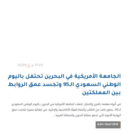
11:03 م
35259
الجامعة الأمريكية في البحرين تحتفل باليوم
الوطني السعودي الـ95 وتجسد عمق الروابط
بين المملكتين
في أجواء مفعمة بالفرح والاعتزاز، احتفلت الجامعة الأمريكية في البحرين بـاليوم الوطني السعودي
الـ95، بحضور لافت من الطلاب وأعضاء الهيئة الأكاديمية والإدارية، في فعالية مميزة عكست عمق
الروابط الأخوية التي تجمع مملكة البحرين والمملكة العربية ...
aan-morshd