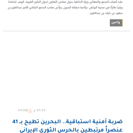
عقد أصحاب السمو والمعالي وزراء الداخلية بدول مجلس التعاون لدول الخليج العربية، اليوم، اجتماعًا
وزاريًا طارئًا في مدينة الرياض، برئاسة مملكة البحرين. ورأس صاحب السمو الملكي الأمير عبدالعزيز بن
سعود بن نايف بن عبدالعزيز ...
واس
01:39 م
40588
ضربة أمنية استباقية.. البحرين تطيح بـ 41
عنصراً مرتبطين بالحرس الثوري الإيراني