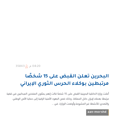
08:20 م
35843
البحرين تعلن القبض على 15 شخصًا
مرتبطين بوكلاء الحرس الثوري الإيراني
أعلنت وزارة الداخلية البحرينية القبض على 15 شخصًا قالت إنهم يمثلون المنفذين الميدانيين في قضية
مرتبطة بعملاء لإيران داخل المملكة، وذلك ضمن الجهود الأمنية الرامية إلى حماية الأمن الوطني
والتصدي للأنشطة غير المشروعة.وأوضحت الوزارة، في ...
aan-morshd