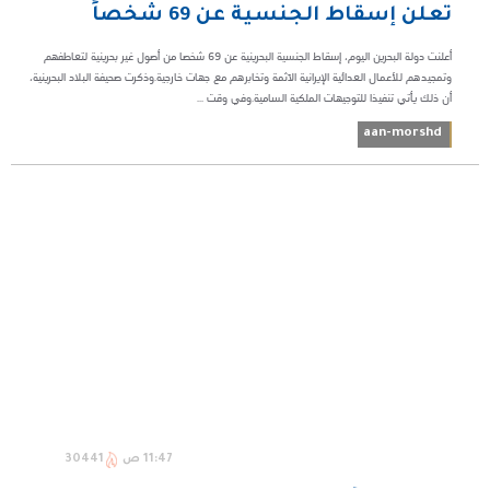
تعلن إسقاط الجنسية عن 69 شخصاً
أعلنت دولة البحرين اليوم، إسقاط الجنسية البحرينية عن 69 شخصا من أصول غير بحرينية لتعاطفهم
وتمجيدهم للأعمال العدائية الإيرانية الآثمة وتخابرهم مع جهات خارجية.وذكرت صحيفة البلاد البحرينية،
أن ذلك يأتي تنفيذا للتوجيهات الملكية السامية.وفي وقت ...
aan-morshd
11:47 ص
30441