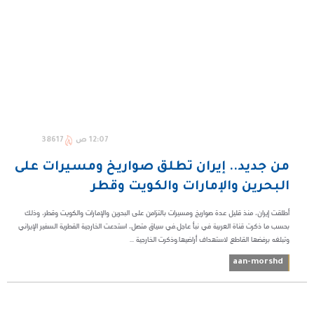
12:07 ص
38617
من جديد.. إيران تطلق صواريخ ومسيرات على
البحرين والإمارات والكويت وقطر
أطلقت إيران، منذ قليل عدة صواريخ ومسيرات بالتزامن على البحرين والإمارات والكويت وقطر، وذلك
بحسب ما ذكرت قناة العربية في نبأ عاجل.في سياق متصل، استدعت الخارجية القطرية السفير الإيراني
وتبلغه برفضها القاطع لاستهداف أراضيها.وذكرت الخارجية ...
aan-morshd