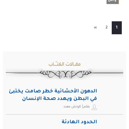
واس
»
2
1
مقـالات الكتـّـاب
الدهون الأحشائية خطر صامت يختبئ
في البطن ويهدد صحة الإنسان
بقلم| كوتش مهند
الحدود الهادئة