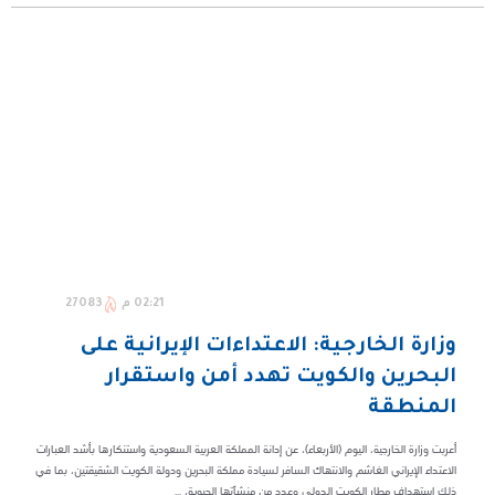
02:21 م
27083
وزارة الخارجية: الاعتداءات الإيرانية على
البحرين والكويت تهدد أمن واستقرار
المنطقة
أعربت وزارة الخارجية، اليوم (الأربعاء)، عن إدانة المملكة العربية السعودية واستنكارها بأشد العبارات
الاعتداء الإيراني الغاشم والانتهاك السافر لسيادة مملكة البحرين ودولة الكويت الشقيقتين، بما في
ذلك استهداف مطار الكويت الدولي وعدد من منشآتها الحيوية، ...