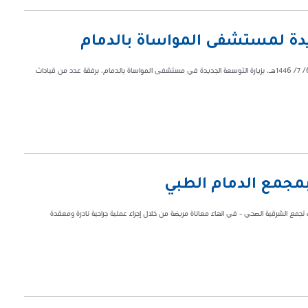
ديدة لمستشفى المواساة بالدمام
قام معالي أمين المنطقة الشرقية المهندس فهد بن محمد الجبير، اليوم الإثنين 6/ 7/ 1446هـ، بزيارة التوسعة الجديدة في مستشفى المواساة بالدمام، برفقة عدد من قيادات
مجمع الدمام الطبي
تجمع الشرقية الصحي - في انهاء معاناة مريضة من خلال إجراء عملية جراحية نادرة ومعقدة