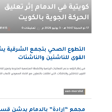
كويتية في الدمام إثر تعليق
الحركة الجوية بالكويت
17 ذو الحجة 1447 هـ - 3 يونيو 2026 م
تعليقات:0
81415
09:17 م
37887
القوى للناشئين والناشئات
في إطار التزامه بدعم الفعاليات الرياضية والأنشطة المجتمعية المتنوعة وتعزيز 
القوى للناشئين والناشئات، التي اطلقت بالتعاون مع الاتحاد السعودي لألعاب القو
aan-morshd
03:31 م