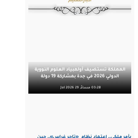
المملكة تستضيف أولمبياد العلوم النووية
الدولي 2026 في جدة بمشاركة 19 دولة
03:28 مساءً, 29 Jul 2026
بأمر ملكي.. اعتماد نظام
«تاجر غراس».. حين