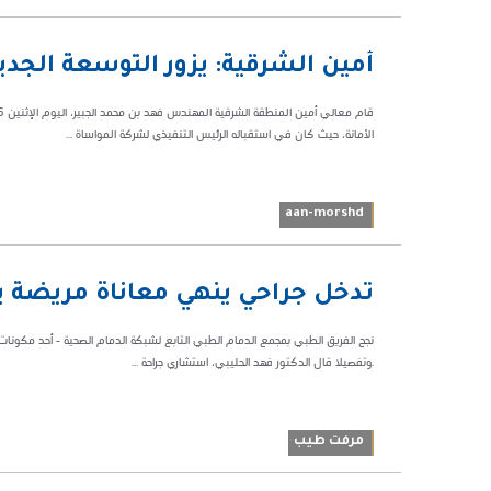
03:25 م
أمين الشرقية: يزور التوسعة الج
38033
الأمانة، حيث كان في استقباله الرئيس التنفيذي لشركة المواساة ...
aan-morshd
05:54 م
تدخل جراحي ينهي معاناة مريضة ب
39055
نجح الفريق الطبي بمجمع الدمام الطبي التابع لشبكة الدمام الصحية - أحد مكونات 
.وتفصيلا قال الدكتور فهد الحليبي، استشاري جراحة ...
مرفت طيب