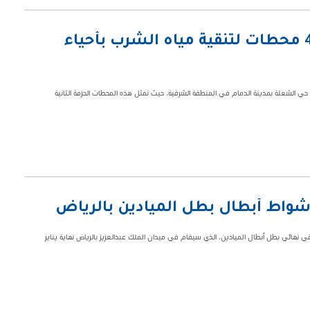
المياه الوطنية تستكمل تشغيل 4 محطات لتنقية مياه الشرب بأحياء
دة لتنقية مياه الشرب في حي الشعلة بمدينة الدمام في المنطقة الشرقية، حيث تمثل هذه المحطات الحزمة الثانية
لأشواط أبطال بطل الميادين بالرياض
في نهائي بطل أبطال الميادين، الذي سيقام في ميدان الملك عبدالعزيز بالرياض نهاية يناير