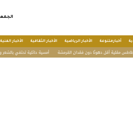
الجمعة, 24 صفر 1448 هجريا, 7 أغسطس 
ية
أخبارمتنوعة
الأخبار الرياضية
الأخبار الثقافية
الأخبار الفنية
ة أقل دهونًا دون فقدان القرمشة
أمسية حائلية تحتفي بالشعر وأهله.. تكريم