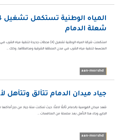
03:58 م
43508
شعلة الدمام
استكملت شركة المياه الوطنية تشغيل (4) محطات جدي
المخصصة لتنقية مياه الشرب في مدن المنطقة الشرقية ومحافظاتها، وذلك ...
aan-morshd
08:00
جياد ميدان الدمام تتألق وتتأهل 
م
41172
شهد ميدان الفروسية بالدمام تألقًا لافتًا، حيث تمكنت ستة جياد من حجز أماكنها 
الجاري وجاء هذا التأهل بعد سلسلة من المنافسات ...
aan-morshd