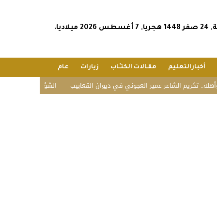
2026 ميلاديا.
أخبارالتعليم
مقـالات الكتـّـاب
زيارات
عام
 الشاعر عمير العجوني في ديوان القعابيب
الشؤون الإسلامية تستقبل ضيوف ا