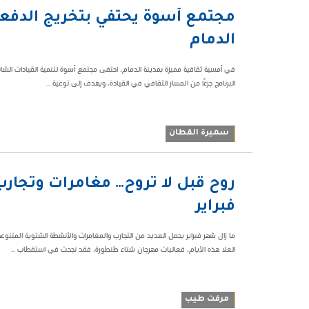
10:27 م
مجتمع أسوة يحتفي بتخريج الدفعة 
39931
الدمام
في أمسية ثقافية مميزة بمدينة الدمام، احتفى مجتمع أسوة لتنمية القيادات الشابة 
البرنامج جزءًا من المسار الثقافي في القيادة، ويهدف إلى توعية ...
سميرة القطان
05:38 م
روح قبل لا تروح… مغامرات وتجارب
34675
فبراير​
ما زال شهر فبراير يحمل العديد من التجارب والمغامرات والأنشطة الشتوية المتن
العلا هذه الأيام، فعاليات مهرجان شتاء طنطورة، فقد نجحت في استقطاب ...
مرفت طيب