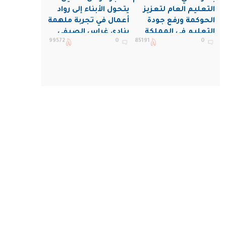
التعليم العام لتعزيز
يتحول الأبناء إلى رواد
الحوكمة ورفع جودة
أعمال في تجربة ملهمة
التعليم في المملكة
بنادي غراس الصيفي
99572
0
85191
0
بالجبيل