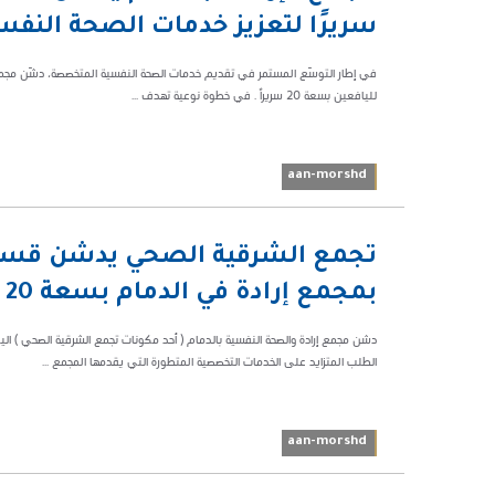
46355
سريرًا لتعزيز خدمات الصحة النفس
في إطار التوسّع المستمر في تقديم خدمات الصحة النفسية المتخصصة، دشّن مجمع
لليافعين بسعة 20 سريراً . في خطوة نوعية تهدف ...
aan-morshd
06:55 م
تجمع الشرقية الصحي يدشّن قسم 
56721
بمجمع إرادة في الدمام بسعة 20 سريرًا
الطلب المتزايد على الخدمات التخصصية المتطورة التي يقدمها المجمع ...
aan-morshd