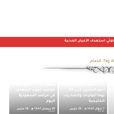
Tag Ar
الدمام
تمهيداً لتحري هلال
وزير النقل: الإعفاء من
شوال 1447.. تعرف على
أجور التخزين حتى 60
مواعيد غروب الشمس
يوما للواردات والصادرات
في مراصد السعودية
الخليجية
اليوم
7 شوّال 1447 هـ - 26 مارس
29 رمضان 1447 هـ - 18 مارس
2026 م
2026 م