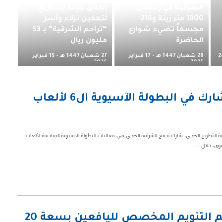
الشرقية في رمضان..
إطلاق حزمة مشاريع
1900 متر زينة و216
لتمكين نزلاء وأسر
مجسماً تضيء شوارع
“تراحم الشرقية” بـ 53
الحاضرة
مليون ريال
29 شعبان 1447 هـ - 17 فبراير
27 شعبان 1447 هـ - 15 فبراير
2
2026 م
2026 م
التطوع الصحي بتجمع الشرقية يشارك في البطولة الآسيوية ال6 لألعاب
ثقافة التطوع الصحي، شارك تجمع الشرقية الصحي في فعاليات البطولة الآسيوية السادسة لألعاب
ى، خلال ...
مجمع “إرادة” بالدمام يدشّن قسم التنويم المخصص لليافعين بسعة 20