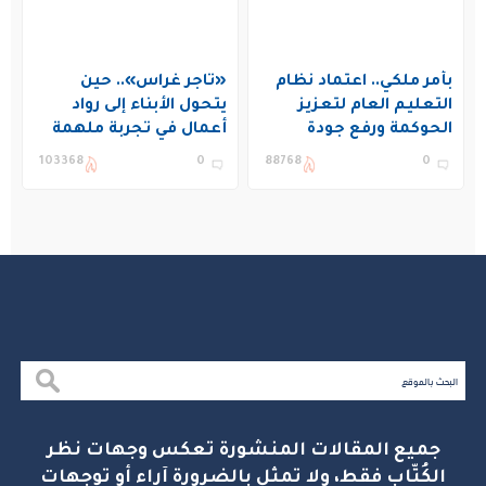
بأمر ملكي.. اعتماد نظام
«تاجر غراس».. حين
التعليم العام لتعزيز
يتحول الأبناء إلى رواد
الحوكمة ورفع جودة
أعمال في تجربة ملهمة
التعليم في المملكة
بنادي غراس الصيفي
103368
0
88768
0
بالجبيل
جميع المقالات المنشورة تعكس وجهات نظر
الكُتّاب فقط، ولا تمثل بالضرورة آراء أو توجهات