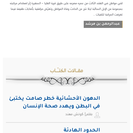
لقي مواطن في العقد الثالث من عمره مصرعه على طريق قرية العليا – السعيرة إثر اصطدام مركبته
بمجموعة من الإبل السائبة ليلآ نتج عن الحادث وفاة المواطن وتعرّض مرافقية بأصابات طفيفة فيما
تعرضت المركبة لتلفيات ...
عبدالرحمن بن مرشد
مقـالات الكتـّـاب
الدهون الأحشائية خطر صامت يختبئ
في البطن ويهدد صحة الإنسان
بقلم| كوتش مهند
الحدود الهادئة