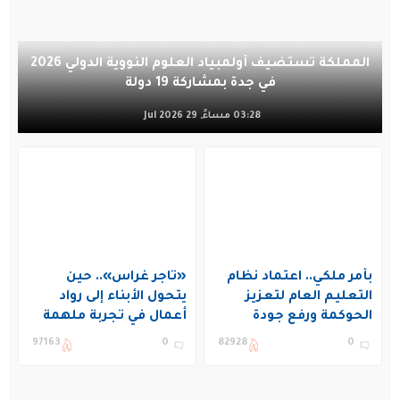
المملكة تستضيف أولمبياد العلوم النووية الدولي 2026
في جدة بمشاركة 19 دولة
03:28 مساءً, 29 Jul 2026
بأمر ملكي.. اعتماد نظام
«تاجر غراس».. حين
التعليم العام لتعزيز
يتحول الأبناء إلى رواد
الحوكمة ورفع جودة
أعمال في تجربة ملهمة
التعليم في المملكة
بنادي غراس الصيفي
97163
0
82928
0
بالجبيل