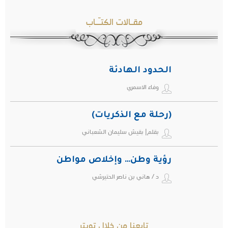
مقـالات الكتـّـاب
الحدود الهادئة
وفاء الاسمري
(رحلة مع الذكريات)
بقلم| بقيش سليمان الشعباني
رؤية وطن… وإخلاص مواطن
د / هاني بن ناصر الحتيرشي
تابعنا من خلال تويتر