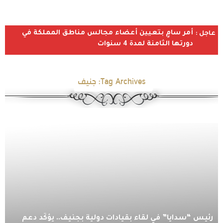
أمر سامٍ بتعيين أعضاء مجالس مناطق المملكة في
عاجل :
دورتها الثامنة لمدة 4 سنوات
Tag Archives:
جنيف
رئيس “سدايا” في لقاء بقيادات دولية بجنيف.. يؤكّد دعم