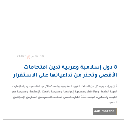
07:00 م
24820
8 دول إسلامية وعربية تدين اقتحامات
الأقصى وتحذر من تداعياتها على الاستقرار
أدان وزراء خارجية كل من المملكة العربية السعودية، والمملكة الأردنية الهاشمية، ودولة الإمارات
العربية المتحدة، ودولة قطر، وجمهورية إندونيسيا، وجمهورية باكستان الإسلامية، وجمهورية مصر
العربية، والجمهورية التركية، بأشدّ العبارات استمرار اقتحامات المستوطنين المتطرفين الإسرائيليين
للمسجد ...
aan-morshd