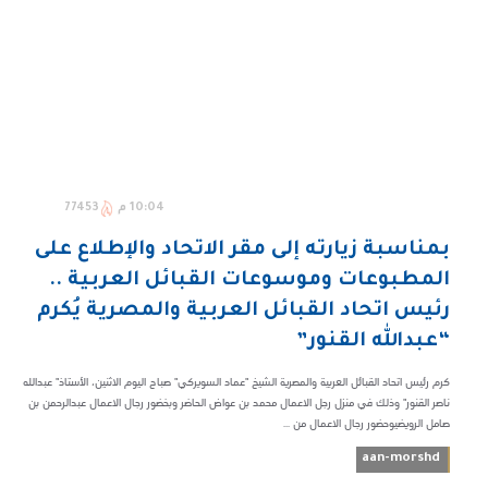
10:04 م
77453
بمناسبة زيارته إلى مقر الاتحاد والإطلاع على
المطبوعات وموسوعات القبائل العربية ..
رئيس اتحاد القبائل العربية والمصرية يُكرم
“عبدالله القنور”
كرم رئيس اتحاد القبائل العربية والمصرية الشيخ "عماد السويركي" صباح اليوم الاثنين، الأستاذ" عبدالله
ناصر القنور" وذلك في منزل رجل الاعمال محمد بن عواض الحاضر وبخضور رجال الاعمال عبدالرحمن بن
صامل الرويضيوحضور رجال الاعمال من ...
aan-morshd