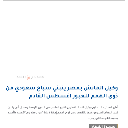
04:34 م
55845
وكيل المانش بمصر يتبني سباح سعودي من
ذوى الهمم للعبور اغسطس القادم
أعلن السباح خالد شلبي وكيل الاتحاد الانجليزي لعبور المانش في الشرق الأوسط وشمال أفريقيا عن
تبني السباح السعودي فيصل القصيبي من ذوى الهمم إعاقة ذهنية "داون سندروم" لتدريبه وتأهيله
بمدينة الغردقة لعبور بحر ...
سميرة القطان