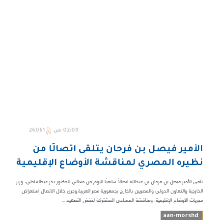
02:09 ص
26061
الأمير فيصل بن فرحان يتلقى اتصالًا من
نظيره المصري لمناقشة الأوضاع الإقليمية
تلقى الأمير فيصل بن فرحان بن عبدالله اتصالًا هاتفيًا اليوم من معالي الدكتور بدر عبدالعاطي، وزير
الخارجية والتعاون الدولي والمصريين بالخارج بجمهورية مصر العربية.وجرى خلال الاتصال استعراض
مجريات الأوضاع الإقليمية، ومناقشة المساعي المشتركة لخفض التصعيد ...
aan-morshd