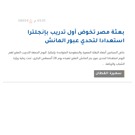
05:51 م
38909
بعثة مصر تخوض أول تدريب بإنجلترا
استعدادا لتحدي عبور المانش
خاض السباحين أعضاء البعثة المصرية والسعودية المتواجدة بإنجلترا، اليوم الجمعة التدريب المقرر لهم
اليوم استعدادا لتحدى عبور بحر المانش المقرر تنفيذه يوم ٢٨ أغسطس الجارى، تحت رعاية وزارة
الشباب والرياضة، ...
سميرة القطان