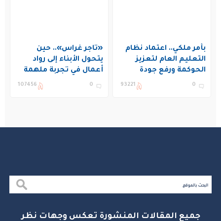
بأمر ملكي.. اعتماد نظام
«تاجر غراس».. حين
التعليم العام لتعزيز
يتحول الأبناء إلى رواد
الحوكمة ورفع جودة
أعمال في تجربة ملهمة
التعليم في المملكة
بنادي غراس الصيفي
107456
0
93221
0
بالجبيل
جميع المقالات المنشورة تعكس وجهات نظر