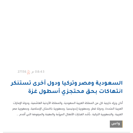
08:43 م
27156
السعودية ومصر وتركيا ودول أخرى تستنكر
انتهاكات بحق محتجزي أسطول غزة
أدان وزراء خارجية كل من المملكة العربية السعودية، والمملكة الأردنية الهاشمية، ودولة الإمارات
العربية المتحدة، ودولة قطر، وجمهورية إندونيسيا، وجمهورية باكستان الإسلامية، وجمهورية مصر
العربية، والجمهورية التركية، بأشد العبارات الأفعال المروّعة والمهينة والمرفوضة التي أقدم ...
واس