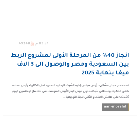
03:57 م
49348
انجاز 40% من المرحلة الأولى لمشروع الربط
بين السعودية ومصر والوصول الى 3 الاف
ميغا بنهاية 2025
افصحت م. صباح مشالي، رئيس مجلس إدارة الشركة الوطنية المصرية لنقل الكهرباء رئيس منظمة
ناقلي الكهرباء ومشغلي شبكات دول حوض البحر الأبيض المتوسط، في لقاء مع الإعلاميين اليوم
(الثلاثاء) على هامش الاجتماع الثاني للجنة التوجيهية ...
aan-morshd