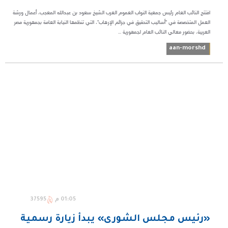
افتتح النائب العام رئيس جمعية النواب العموم العرب الشيخ سعود بن عبدالله المعجب، أعمال ورشة
العمل المتخصصة في "أساليب التحقيق في جرائم الإرهاب"، التي تنظمها النيابة العامة بجمهورية مصر
العربية، بحضور معالي النائب العام لجمهورية ...
aan-morshd
01:05 م
37595
«رئيس مجلس الشورى» يبدأ زيارة رسمية