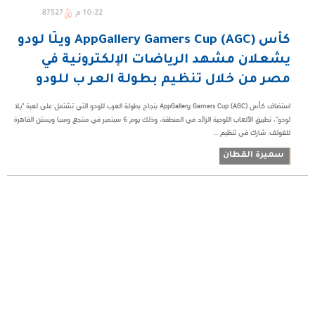
10:22 م
87527
كأس AppGallery Gamers Cup (AGC) ويلّا لودو
يشعلان مشهد الرياضات الإلكترونية في
مصر من خلال تنظيم بطولة العر ب للودو
استضاف كأس AppGallery Gamers Cup (AGC) بنجاح بطولة العرب للودو التي تشتمل على لعبة "يلا
لودو"، تطبيق الألعاب اللوحية الرائد في المنطقة، وذلك يوم 6 سبتمبر في منتجع وسبا ويستن القاهرة
للغولف. شارك في تنظيم ...
سميرة القطان