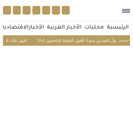
الرئيسية
محليات
الأخبار العربية
الأخبارالاقتصادية
قبول المبدئي بدورة تأهيل الضباط الجامعيين الـ56
تعيين قائد للتحالف البحري
أخر الأخبار |