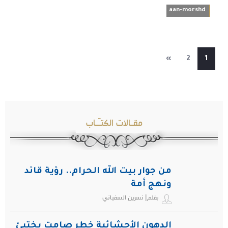
aan-morshd
»
2
1
مقـالات الكتـّـاب
من جوار بيت الله الحرام.. رؤية قائد
ونهج أمة
بقلم| نسرين السفياني
الدهون الأحشائية خطر صامت يختبئ