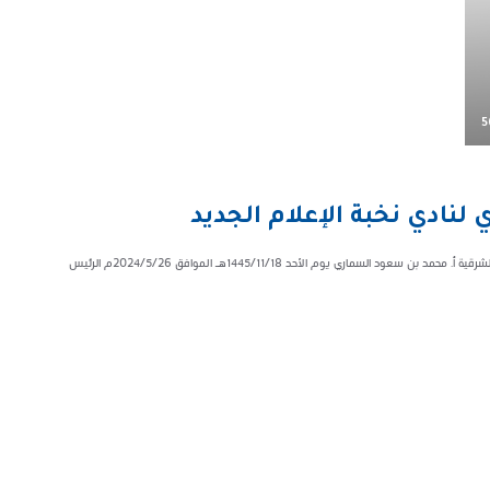
5
نادي نخبة الإعلام الجديد
استقبل سعادة مدير عام فرع وزارة الموارد البشرية والتنمية الاجتماعية بالمنطقة الشرقية أ. محمد بن سعود السماري يوم الأحد 1445/11/18هـ الموافق 2024/5/26م الرئيس