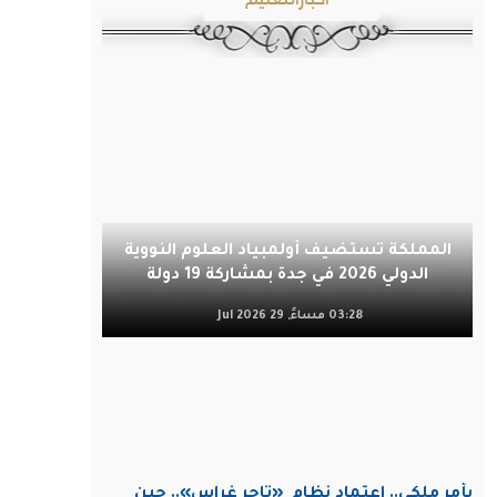
المملكة تستضيف أولمبياد العلوم النووية
الدولي 2026 في جدة بمشاركة 19 دولة
03:28 مساءً, 29 Jul 2026
بأمر ملكي.. اعتماد نظام
«تاجر غراس».. حين