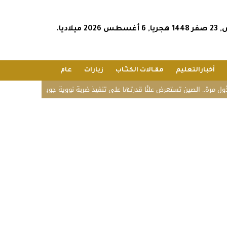
202 ميلاديا.
أخبارالتعليم
مقـالات الكتـّـاب
زيارات
عام
.. الصين تستعرض علنًا قدرتها على تنفيذ ضربة نووية جوية
«زاتكا» تدعو المنش