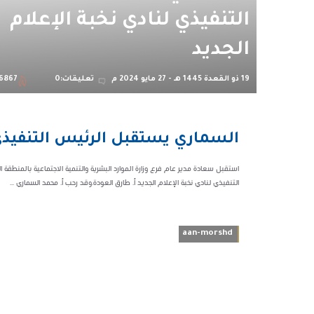
التنفيذي لنادي نخبة الإعلام
الجديد
19 ذو القعدة 1445 هـ - 27 مايو 2024 م
تعليقات:0
6867
07:09 م
السماري يستقبل الرئيس التنفيذي ل
56867
التنفيذي لنادي نخبة الإعلام الجديد أ. طارق العودة.وقد رحب أ. محمد السماري ...
aan-morshd