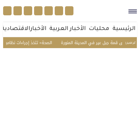
الرئيسية
محليات
الأخبار العربية
الأخبارالاقتصادية
فه على قمة جبل عير في المدينة المنورة
«الصحة» تتخذ إجراءات نظامية بحق
أخر الأخبار |