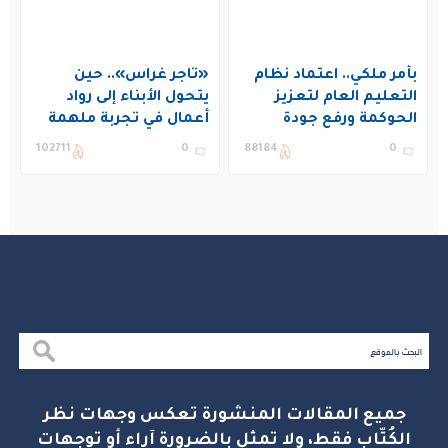
بأمر ملكي.. اعتماد نظام
«تاجر غراس».. حين
التعليم العام لتعزيز
يتحول الأبناء إلى رواد
الحوكمة ورفع جودة
أعمال في تجربة ملهمة
التعليم في المملكة
بنادي غراس الصيفي
102711
0
88184
0
بالجبيل
جميع المقالات المنشورة تعكس وجهات نظر
الكُتّاب فقط، ولا تمثل بالضرورة آراء أو توجهات