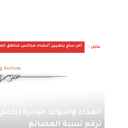
أمر سامٍ بتعيين أعضاء مجالس مناطق المملكة ف
عاجل :
g Archives:
الغذاء والدواء: مبادرة (داعم)
ترفع نسبة المصانع