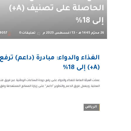
الحاصلة على تصنيف (A+)
إلى 18%
26 محرّم 1445 هـ - 13 أغسطس 2023 م
تعليقات:0
9057
09:42 م
الغذاء والدواء: مبادرة (داعم) ت
59057
(A+) إلى 18%
عملت الهيئة العامة للغذاء والدواء على رفع جودة الصناعات الوطنية عبر فريق ف
المحلية. ويعمل فريق الدعم والتطوير "داعم" على زيارة المصانع المستهدفة وفق ..
الرياض