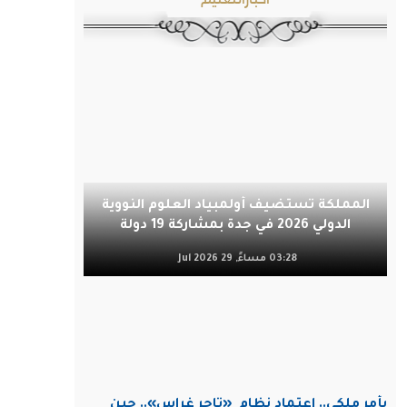
المملكة تستضيف أولمبياد العلوم النووية
الدولي 2026 في جدة بمشاركة 19 دولة
03:28 مساءً, 29 Jul 2026
بأمر ملكي.. اعتماد نظام
«تاجر غراس».. حين