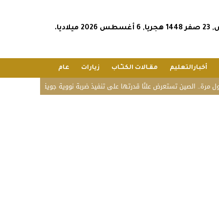
202 ميلاديا.
أخبارالتعليم
مقـالات الكتـّـاب
زيارات
عام
. الصين تستعرض علنًا قدرتها على تنفيذ ضربة نووية جوية
«زاتكا» تدعو المنشآ