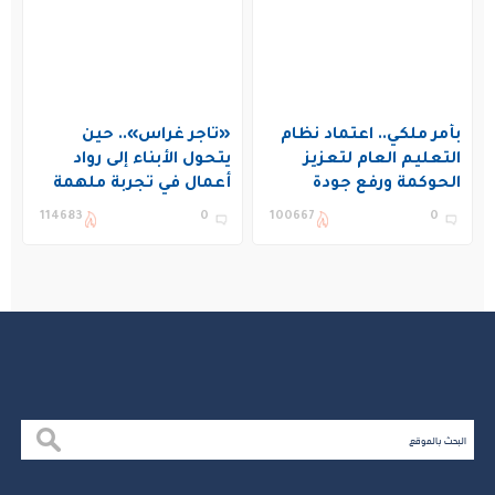
بأمر ملكي.. اعتماد نظام
«تاجر غراس».. حين
التعليم العام لتعزيز
يتحول الأبناء إلى رواد
الحوكمة ورفع جودة
أعمال في تجربة ملهمة
التعليم في المملكة
بنادي غراس الصيفي
114683
0
100667
0
بالجبيل