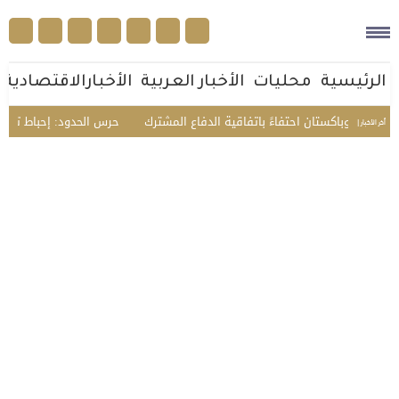
الرئيسية
محليات
الأخبار العربية
الأخبارالاقتصادية
ركيا وباكستان احتفاءً باتفاقية الدفاع المشترك
حرس الحدود: إحباط تهريب 16 كيلوجراما من الحشيش وأقراص مخدرة بجازان
أخر الأخبار |