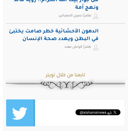
من جوار بيت الله الحرام.. رؤية قائد
ونهج أمة
بقلم| نسرين السفياني
الدهون الأحشائية خطر صامت يختبئ
في البطن ويهدد صحة الإنسان
بقلم| كوتش مهند
تابعنا من خلال تويتر