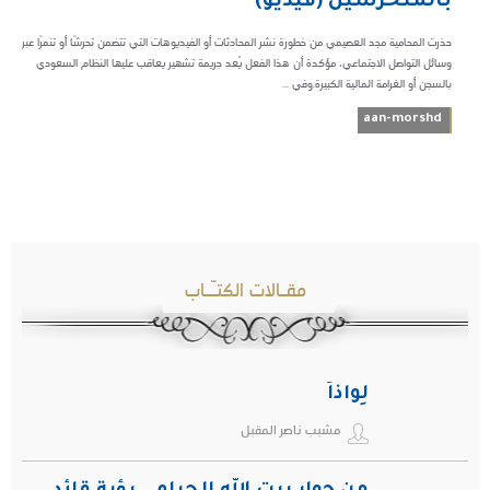
بالمتحرشين (فيديو)
حذرت المحامية مجد العصيمي من خطورة نشر المحادثات أو الفيديوهات التي تتضمن تحرشًا أو تنمرًا عبر
وسائل التواصل الاجتماعي، مؤكدة أن هذا الفعل يُعد جريمة تشهير يعاقب عليها النظام السعودي
بالسجن أو الغرامة المالية الكبيرة.وفي ...
aan-morshd
مقـالات الكتـّـاب
لِواذاً
مشبب ناصر المقبل