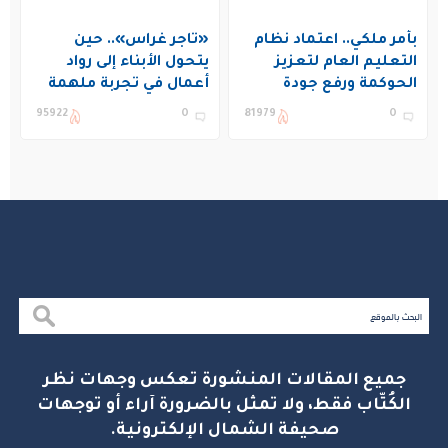
بأمر ملكي.. اعتماد نظام
«تاجر غراس».. حين
التعليم العام لتعزيز
يتحول الأبناء إلى رواد
الحوكمة ورفع جودة
أعمال في تجربة ملهمة
التعليم في المملكة
بنادي غراس الصيفي
95922
0
81979
0
بالجبيل
جميع المقالات المنشورة تعكس وجهات نظر
الكُتّاب فقط، ولا تمثل بالضرورة آراء أو توجهات
صحيفة الشمال الإلكترونية.