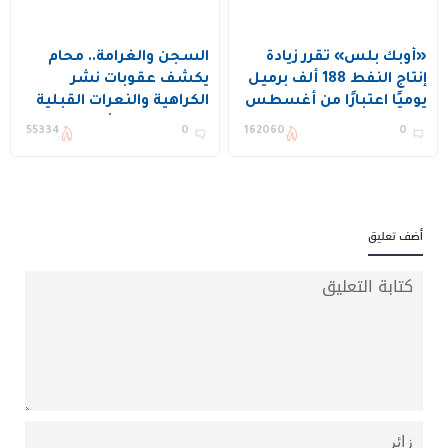
«أوبك بلس» تقرر زيادة
السجن والغرامة.. محام
إنتاج النفط 188 ألف برميل
يكشف عقوبات نشر
يوميًا اعتبارًا من أغسطس
الكراهية والنعرات القبلية
في المملكة (شاهد)
55334
0
162060
0
أضف تعليق