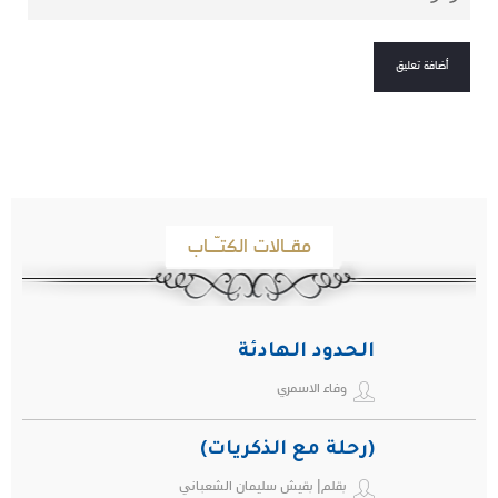
مقـالات الكتـّـاب
الحدود الهادئة
وفاء الاسمري
(رحلة مع الذكريات)
بقلم| بقيش سليمان الشعباني