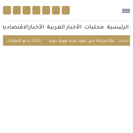
الرئيسية
محليات
الأخبار العربية
الأخبارالاقتصادية
علنًا قدرتها على تنفيذ ضربة نووية جوية
«زاتكا» تدعو المنشآت لتقديم نماذج است
أخر الأخبار |