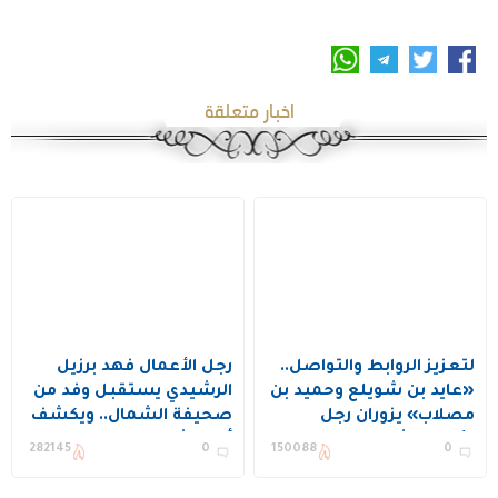
اخبار متعلقة
لتعزيز الروابط والتواصل..
رجل الأعمال فهد برزيل
«عايد بن شويلع وحميد بن
الرشيدي يستقبل وفد من
مصلاب» يزوران رجل
صحيفة الشمال.. ويكشف
الأعمال شايم بن بنيان في
أبرز مشاركاته بمنقية
282145
0
150088
0
منزله بالرياض
مزعلات في المسابقات
وحصدها للألقاب