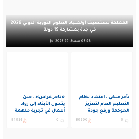
المملكة تستضيف أولمبياد العلوم النووية الدولي 2026
في جدة بمشاركة 19 دولة
03:28 مساءً, 29 Jul 2026
بأمر ملكي.. اعتماد نظام
«تاجر غراس».. حين
التعليم العام لتعزيز
يتحول الأبناء إلى رواد
الحوكمة ورفع جودة
أعمال في تجربة ملهمة
التعليم في المملكة
بنادي غراس الصيفي
94024
0
80300
0
بالجبيل