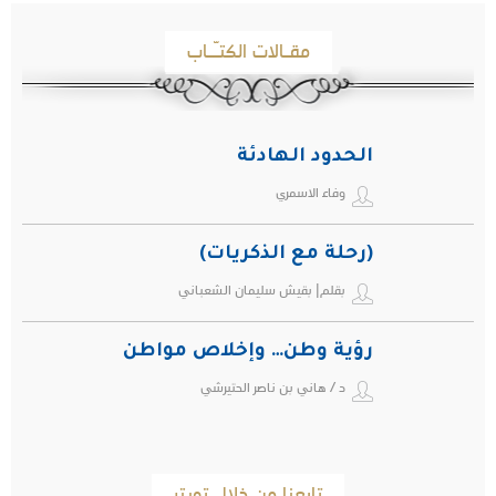
مقـالات الكتـّـاب
الحدود الهادئة
وفاء الاسمري
(رحلة مع الذكريات)
بقلم| بقيش سليمان الشعباني
رؤية وطن… وإخلاص مواطن
د / هاني بن ناصر الحتيرشي
تابعنا من خلال تويتر