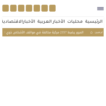
الرئيسية
محليات
الأخبار العربية
الأخبارالاقتصادية
نسيات
المرور يضبط 2357 مركبة مخالفة في مواقف الأشخاص ذوي الإعاقة بمختلف مناطق المملكة
أخر الأخبار |