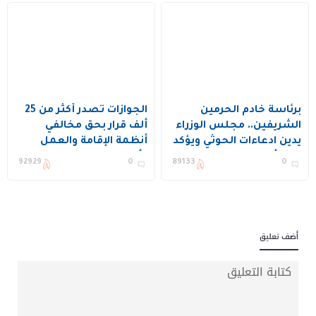
برئاسة خادم الحرمين
الجوازات تصدر أكثر من 25
الشريفين.. مجلس الوزراء
ألف قرار بحق مخالفي
يدين ادعاءات الحوثي ويؤكد
أنظمة الإقامة والعمل
دعم أمن المنطقة
وأمن الحدود
92929
0
89133
0
واستقرارها
أضف تعليق