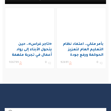
بأمر ملكي.. اعتماد نظام
«تاجر غراس».. حين
التعليم العام لتعزيز
يتحول الأبناء إلى رواد
الحوكمة ورفع جودة
أعمال في تجربة ملهمة
التعليم في المملكة
بنادي غراس الصيفي
106799
0
92491
0
بالجبيل