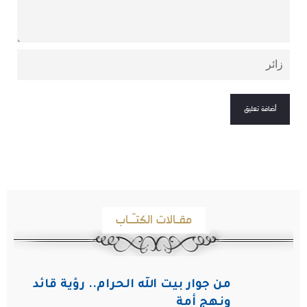
مقـالات الكتـّـاب
من جوار بيت الله الحرام.. رؤية قائد
ونهج أمة