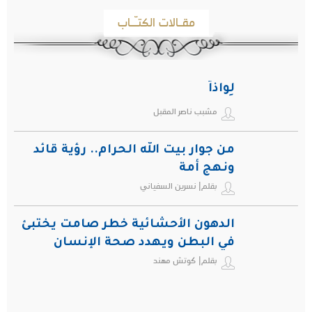
مقـالات الكتـّـاب
لِواذاً
مشبب ناصر المقبل
من جوار بيت الله الحرام.. رؤية قائد
ونهج أمة
بقلم| نسرين السفياني
الدهون الأحشائية خطر صامت يختبئ
في البطن ويهدد صحة الإنسان
بقلم| كوتش مهند