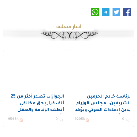
اخبار متعلقة
برئاسة خادم الحرمين
الجوازات تصدر أكثر من 25
الشريفين.. مجلس الوزراء
ألف قرار بحق مخالفي
يدين ادعاءات الحوثي ويؤكد
أنظمة الإقامة والعمل
دعم أمن المنطقة
وأمن الحدود
95484
0
92053
0
واستقرارها