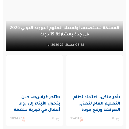
المملكة تستضيف أولمبياد العلوم النووية الدولي 2026
في جدة بمشاركة 19 دولة
03:28 مساءً, 29 Jul 2026
بأمر ملكي.. اعتماد نظام
«تاجر غراس».. حين
التعليم العام لتعزيز
يتحول الأبناء إلى رواد
الحوكمة ورفع جودة
أعمال في تجربة ملهمة
التعليم في المملكة
بنادي غراس الصيفي
109427
0
95411
0
بالجبيل