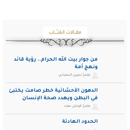
مقـالات الكتـّـاب
من جوار بيت الله الحرام.. رؤية قائد
ونهج أمة
بقلم| نسرين السفياني
الدهون الأحشائية خطر صامت يختبئ
في البطن ويهدد صحة الإنسان
بقلم| كوتش مهند
الحدود الهادئة