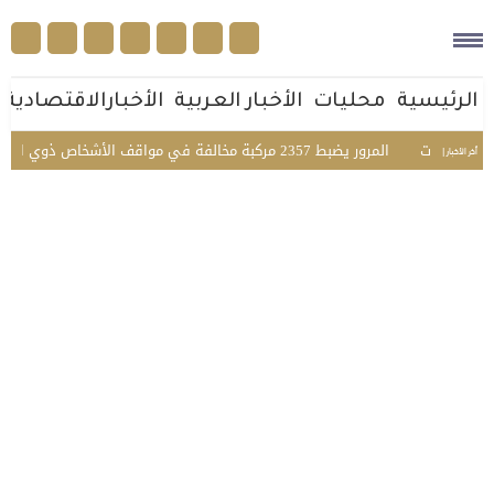
الرئيسية
محليات
الأخبار العربية
الأخبارالاقتصادية
نسيات
المرور يضبط 2357 مركبة مخالفة في مواقف الأشخاص ذوي الإعاقة بمختلف مناطق المملكة
أخر الأخبار |