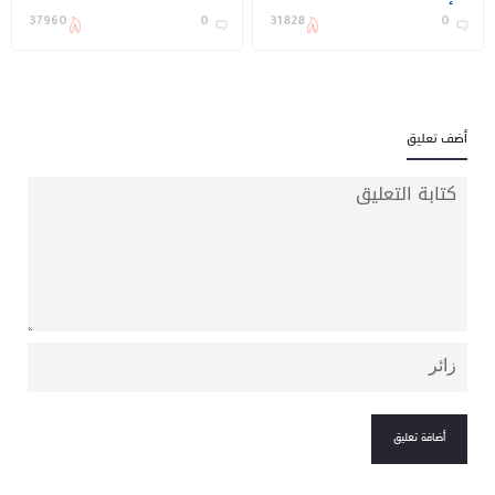
التأسيس
الهلال والعرضة والكبسة؟
37960
0
31828
0
(شاهد)
أضف تعليق