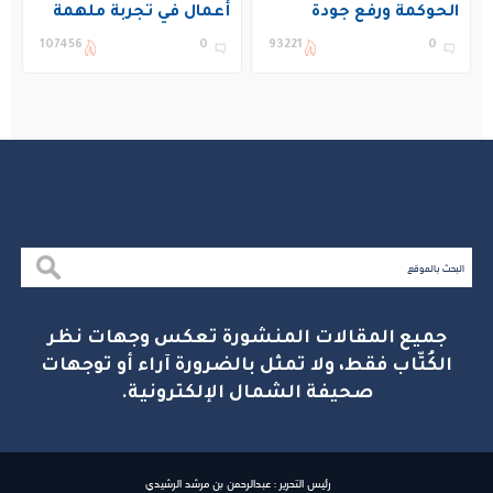
الحوكمة ورفع جودة
أعمال في تجربة ملهمة
التعليم في المملكة
بنادي غراس الصيفي
107456
0
93221
0
بالجبيل
جميع المقالات المنشورة تعكس وجهات نظر
الكُتّاب فقط، ولا تمثل بالضرورة آراء أو توجهات
صحيفة الشمال الإلكترونية.
رئيس التحرير : عبدالرحمن بن مرشد الرشيدي