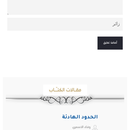
مقـالات الكتـّـاب
الحدود الهادئة
وفاء الاسمري