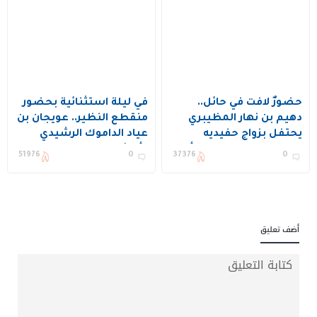
حضورٌ لافت في حائل..
في ليلة استثنائية بحضور
دهيم بن نهار المظيبري
منقطع النظير.. عويجان بن
يحتفل بزواج حفيديه
عياد الداموك الرشيدي
المهندس بدر والملازم أول
وأبنائه يحتفلون بزواج
51976
0
37376
0
تركي في قصر المعالي
ابنهم “فهد” في حائل
كبيتال
أضف تعليق