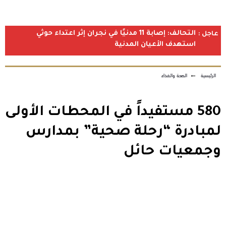
التحالف: إصابة 11 مدنيًا في نجران إثر اعتداء حوثي
عاجل :
استهدف الأعيان المدنية
الرئيسية
←
الصحة والغذاء
​580 مستفيداً في المحطات الأولى
لمبادرة “رحلة صحية” بمدارس
وجمعيات حائل