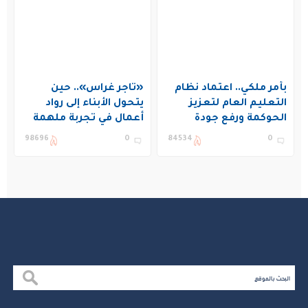
بأمر ملكي.. اعتماد نظام
«تاجر غراس».. حين
التعليم العام لتعزيز
يتحول الأبناء إلى رواد
الحوكمة ورفع جودة
أعمال في تجربة ملهمة
التعليم في المملكة
بنادي غراس الصيفي
98696
0
84534
0
بالجبيل