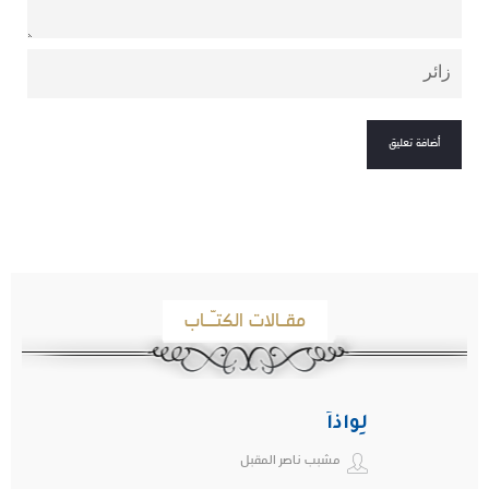
مقـالات الكتـّـاب
لِواذاً
مشبب ناصر المقبل