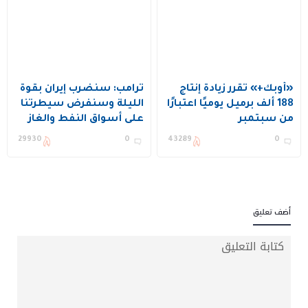
«أوبك+» تقرر زيادة إنتاج
ترامب: سنضرب إيران بقوة
188 ألف برميل يوميًا اعتبارًا
الليلة وسنفرض سيطرتنا
من سبتمبر
على أسواق النفط والغاز
الإيرانية
29930
0
43289
0
أضف تعليق