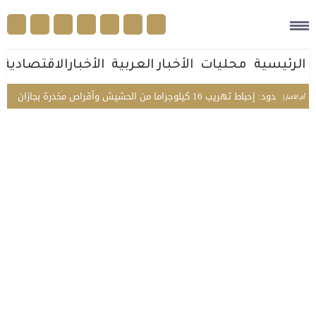
الرئيسية
محليات
الأخبار العربية
الأخبارالاقتصادية
دود: إحباط تهريب 16 كيلوجراما من الحشيش وأقراص مخدرة بجازان
فريق 
أخر الأخبار |