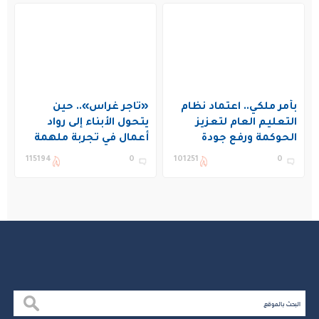
بأمر ملكي.. اعتماد نظام
«تاجر غراس».. حين
التعليم العام لتعزيز
يتحول الأبناء إلى رواد
الحوكمة ورفع جودة
أعمال في تجربة ملهمة
التعليم في المملكة
بنادي غراس الصيفي
115194
0
101251
0
بالجبيل