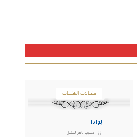
مقـالات الكتـّـاب
لِواذاً
مشبب ناصر المقبل