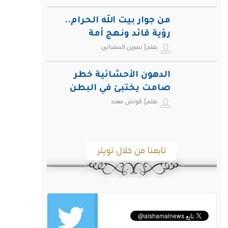
من جوار بيت الله الحرام..
رؤية قائد ونهج أمة
بقلم| نسرين السفياني
الدهون الأحشائية خطر
صامت يختبئ في البطن
بقلم| كوتش مهند
ويهدد صحة الإنسان
تابعنا من خلال تويتر