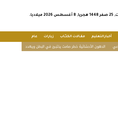
س 2026 ميلاديا.
أخبارالتعليم
مقـالات الكتـّـاب
زيارات
عام
ون الأحشائية خطر صامت يختبئ في البطن ويهدد صحة الإنسان
الأردن يدين