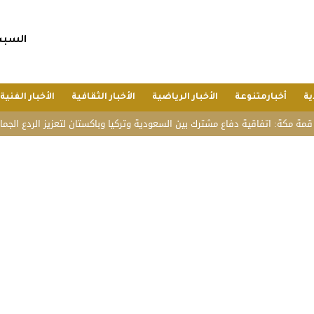
السبت, 25 صفر 1448 هجريا, 8 أغسط
ية
أخبارمتنوعة
الأخبار الرياضية
الأخبار الثقافية
الأخبار الفنية
فاقية دفاع مشترك بين السعودية وتركيا وباكستان لتعزيز الردع الجماعي
الده