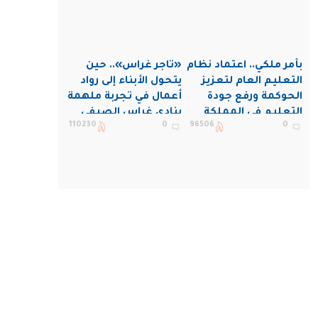
بأمر ملكي.. اعتماد نظام
«تاجر غراس».. حين
التعليم العام لتعزيز
يتحول الأبناء إلى رواد
الحوكمة ورفع جودة
أعمال في تجربة ملهمة
التعليم في المملكة
بنادي غراس الصيفي
110230
0
96506
0
بالجبيل