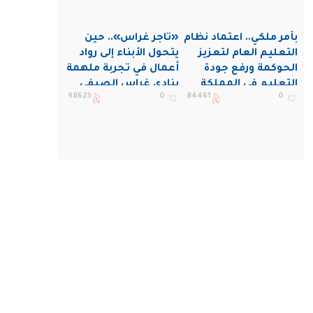
بأمر ملكي.. اعتماد نظام
«تاجر غراس».. حين
التعليم العام لتعزيز
يتحول الأبناء إلى رواد
الحوكمة ورفع جودة
أعمال في تجربة ملهمة
التعليم في المملكة
بنادي غراس الصيفي
98623
0
84461
0
بالجبيل