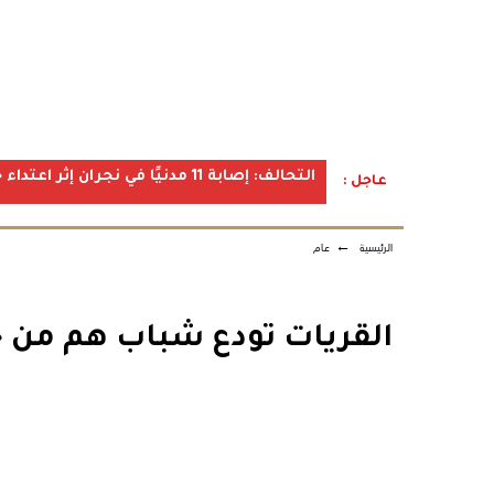
التحالف: إصابة 11 مدنيًا في نجران إثر اعتداء حوثي استهدف الأعيان المدنية
عاجل :
الرئيسية
←
عام
القريات تودع شباب هم من خي