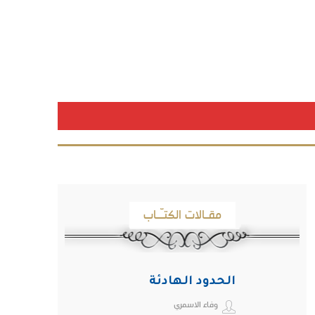
مقـالات الكتـّـاب
الحدود الهادئة
وفاء الاسمري