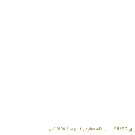
تم النشر في: 13 يوليو، 2018 9:26 ص
0
98590