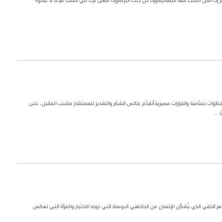
 إذا أقبل أقبلت معه الطمأنينةوإذا حلّ حلّت البركةوإذا مضى ترك في القلب فراغًا لا يملؤه
طوات حسّاسة والقرارات مصيرية.أتقدّم بخالص الشكر والتقدير للمستشار مشبب المقبل، على
...
ر الخفي الذي يُشكّل الإنسان من الداخلهي البوصلة التي توجه الاختيار والمرآة التي تعكس