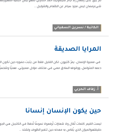
لم يبقَ على رمضان إلا أيام قليلةويبدأ العدّ التنازلي لشهرٍ ليس كبقية الشهورشهرٌ
شيءرمضان ليس مجرد صيام عن الطعام والشراببل ...
الكاتبة / نسرين السفياني
01:29 ص
المرايا الصديقة
44019
في مسيرة الإنسان، يمرّ كثيرون، لكن القليل فقط من يثبت حضوره حين تكون الخ
دعمه المتواصل، ووقوفه الصادق معي في مختلف مراحل مسيرتي، مهنيًا وشخصيًا، 
أ. زفاف الحربي
09:50 م
حين يكون الإنسان إنسانًا
75774
ليست القيم كلمات تُقال ولا شعارات تُرفعولا نصوصًا تُحفظ في الكتببل هي الجوه
حقيقتهوالميزان الذي يُقاس به معدنه حين تتغير الظروف وتشتد ...