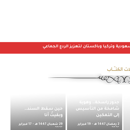
عودية وتركيا وباكستان لتعزيز الردع الجماعي
ات الكتـّـاب
جذور راسخة… وهوية
شامخة من التأسيس
حين سقط السند…
إلى التمكين
وبقيتُ أنا
2 رمضان 1447 هـ - 19 فبراير
29 شعبان 1447 هـ - 17 فبراير
2026 م
2026 م