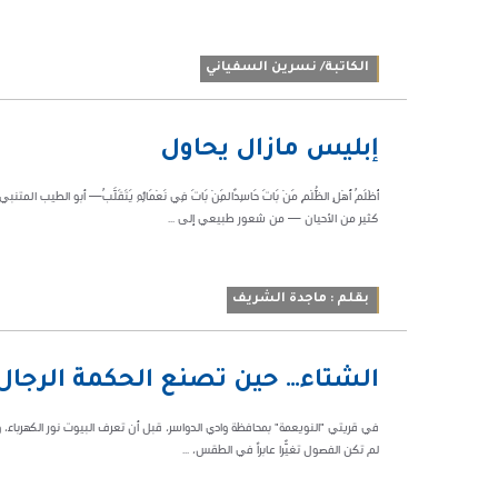
الكاتبة/ نسرين السفياني
05:54 م
إبليس مازال يحاول
68109
َأَظْلَمُ أَهْلِ الظُّلْمِ مَنْ بَاتَ حَاسِدًالِمَنْ بَاتَ فِي نَعْمَائِهِ يَتَقَلَّبُ— أبو الط
كثير من الأحيان — من شعور طبيعي إلى ...
بقلم : ماجدة الشريف
12:08 م
الشتاء… حين تصنع الحكمة الرجال
54750
في قريتي "النويعمة" بمحافظة وادي الدواسر، قبل أن تعرف البيوت نور الكهرباء،
لم تكن الفصول تغيّراً عابراً في الطقس، ...