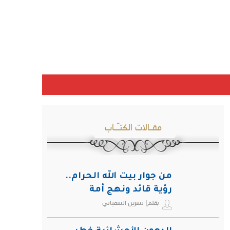
مقـالات الكتـّـاب
من جوار بيت الله الحرام..
رؤية قائد ونهج أمة
بقلم| نسرين السفياني