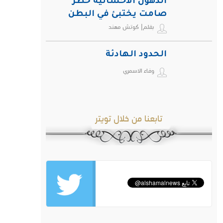
الدهون الأحشائية خطر
صامت يختبئ في البطن
بقلم| كوتش مهند
ويهدد صحة الإنسان
الحدود الهادئة
وفاء الاسمري
تابعنا من خلال تويتر