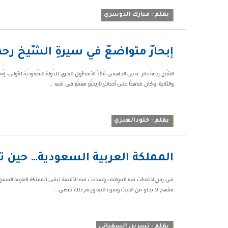
بقلم : مبارك الدوسري
08:33 م
إبحارٌ متواضعٌ في سيرةِ الشَّيخ رح
273385
الشَّيخ رحمة جابر عذبي الجلهمي قائدُ الأسطول البحريّ للدَّولة السُّعوديَّة الأولى، إنَّه رجل
والثّانية، وكان شاهدًا على أحداثٍ تاريخيَّةٍ مهمَّةٍ في شبه ...
بقلم : خلودالعنزي
06:47 م
المملكة العربية السعودية… حين تكو
37084
في زمنٍ اختلطت فيه المواقف وتعددت فيه الأقنعة تبقى المملكة العربية السعودي
مشهدٍ لا يخلو من الخبث وسوء النية.ورغم ذلك تمضي ...
بقلم : نسرين السفياني