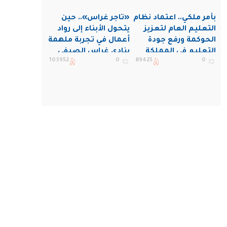
بأمر ملكي.. اعتماد نظام
«تاجر غراس».. حين
التعليم العام لتعزيز
يتحول الأبناء إلى رواد
الحوكمة ورفع جودة
أعمال في تجربة ملهمة
التعليم في المملكة
بنادي غراس الصيفي
103952
0
89425
0
بالجبيل