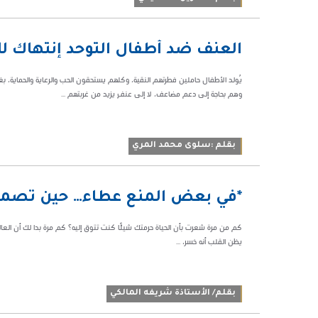
10:05 م
العنف ضد أطفال التوحد إنتهاك للب
58473
يُولد الأطفال حاملين فطرتهم النقية، وكلهم يستحقون الحب والرعاية والحماية، 
وهم بحاجة إلى دعم مضاعف، لا إلى عنفٍ يزيد من غربتهم ...
بقلم :سلوى محمد المري
06:58 م
*في بعض المنع عطاء… حين تصمت
50297
كم من مرة شعرت بأن الحياة حرمتك شيئًا كنت تتوق إليه؟ كم مرة بدا لك أن العا
يظن القلب أنه خسر، ...
بقلم/ الأستاذة شريفه المالكي