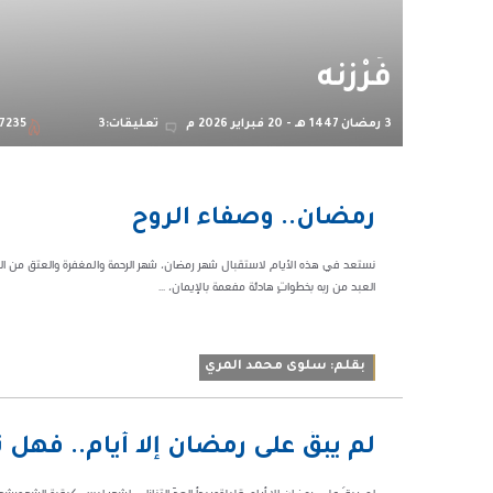
فَرْزنه
3 رمضان 1447 هـ - 20 فبراير 2026 م
تعليقات:3
7235
10:26
رمضان.. وصفاء الروح
ص
46574
​نستعد في هذه الأيام لاستقبال شهر رمضان، شهر الرحمة والمغفرة والعتق من النار
العبد من ربه بخطواتٍ هادئة مفعمة بالإيمان، ...
​بقلم: سلوى محمد المري
07:20 م
لم يبقَ على رمضان إلا أيام.. فهل 
39347