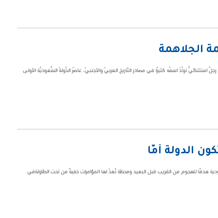
مة الجلاهمة
ٌ استثنائيٌّ تردَّدَ اسمُه كثيرًا في مصادر التّاريخ العربيّ والأجنبيّ، عاصَرَ الدَّولةَ السُّعوديّةَ الأولى
ن الدولة أمًّا
ة هدفًا للهجوم من القريب قبل البعيد ومحطة تُعدّ لها المؤامرات خفيةً من تحت الطاولةفي