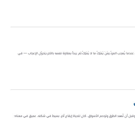
يب المتنبي عندما يُعجب المرءُ بِمَنْ يَمْلِكُ ما لا يَمْلِكُ،ثم يبدأ بمقارنة نفسه بالآخر،يتحوّل الإعجاب — في
 وقبل أن تُمهد الطرق وتزدحم الأسواق، كان للحياة إيقاع آخر، بسيط في شكله، عميق في معناه؛