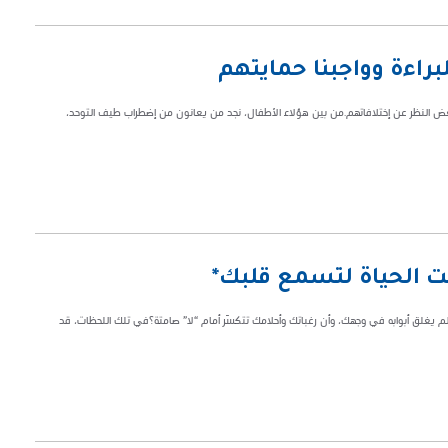
راءة وواجبنا حمايتهم
بغض النظر عن إختلافاتهم.من بين هؤلاء الأطفال، نجد من يعانون من إضطراب طيف التوحد،
 الحياة لتسمع قلبك*
لم يغلق أبوابه في وجهك، وأن رغباتك وأحلامك تتكسّر أمام “لا” صامتة؟في تلك اللحظات، قد