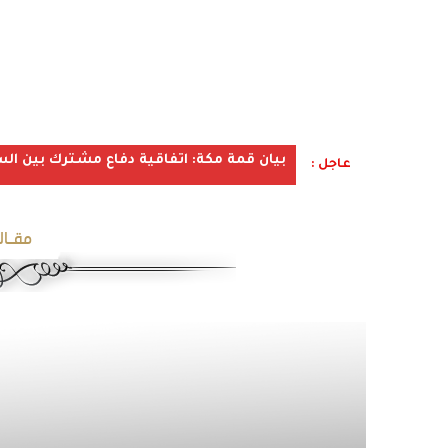
بيان قمة مكة: اتفاقية دفاع مشترك بين الس
عاجل :
مقـال