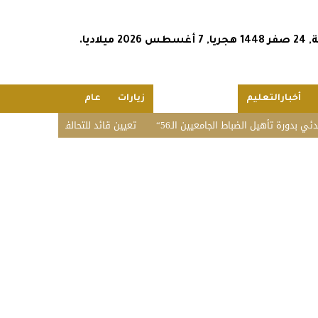
2026 ميلاديا.
أخبارالتعليم
مقـالات الكتـّـاب
زيارات
عام
هيل الضباط الجامعيين الـ56
تعيين قائد للتحالف البحري الدفاعي متعدد الج