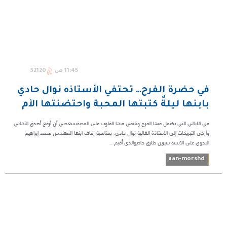
11:45 ص
32120
في حضرة الفرح… تحتفي الأستاذه نوال حادي
بابنها ليلةٌ كتبتها المحبة واحتضنتها الأم
في الليالي التي يكتمل فيها الفرح وتلتقي فيها القلوب على المحبةيسعدني أن أرفع أصدق التهاني
وأزكى التبريكات إلى الأستاذة الغالية نوال حادي، بمناسبة زفاف ابنها المهندس محمد إبراهيم
البدوي على الآنسة سيرين طارق حاديوالذي أُقيم ...
aan-morshd