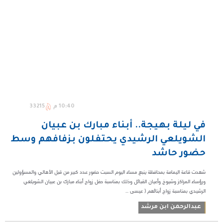
10:40 م
33215
في ليلة بهيجة.. أبناء مبارك بن عبيان
الشويلعي الرشيدي يحتفلون بزفافهم وسط
حضور حاشد
شهدت قاعة اليمامة بمحافظة ينبع مساء اليوم السبت حضور عدد كبير من قبل الأهالي والمسؤولين
ورؤساء المراكز وشيوخ وأعيان القبائل وذلك بمناسبة حفل زواج أبناء مبارك بن عبيان الشويلعي
الرشيدي بمناسبة زواج أبنائهم ( عيسى ...
عبدالرحمن ابن مرشد