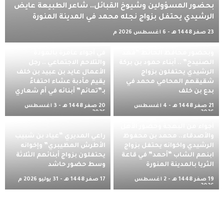
بحضور المسؤولين وشيوخ القبائل.. شاعر الطبيعة عايض
الرشيدي يحتفل بزواج نجله محمد في المدينة المنورة
23 صفر 1448 هـ - 6 أغسطس 2026 م
كرنفال شعري وأجواء احتفالية
وبحضور محافظ الحائط “فهد
في أجواء عامرة بالمودة
الصنيدح” .. أبناء حمود بن بركة
والتلاحم الاجتماعي .. رجل
الرشيدي يحتفلون بزواج
الأعمال عايد بن عبيد بن خلف
شقيقهم المحامي محمد في
يقيم مأدبة عشاء احتفاءً
بدع بن خلف
بـ”تمائم” أبنائه في أم شعاري
21 صفر 1448 هـ - 4 أغسطس
20 صفر 1448 هـ - 3 أغسطس
2026 م
2026 م
أجواء من البهجة وحضور الأهل
والأصدقاء.. محمد بن محفوظ
راعي المديري “عياد بن شبيب
الرشيدي واخوانه يحتفل بزواج
الأطرش المظيبري” وإخوانه
ابنهم الشاب “أحمد” في قاعة
يحتفلون بزواج أبنائهم الثلاثة
الثريا بالمدينة المنورة
وسط حضور حاشد
19 صفر 1448 هـ - 2 أغسطس
17 صفر 1448 هـ - 31 يوليو 2026 م
2026 م