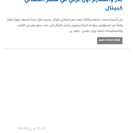
بدر والملازم أول تركي في قصر المعالي
كبيتال
في أمسيةٍ اتسمت بالبهجة والألفة شهد قصر المعالي كبيتال بمدينة حائل مساء الجمعة حضورًا كثيفًا
ولافتًا من المسؤولين ورؤساء المراكز وشيوخ وأعيان القبائل إلى جانب جمعٍ غفير من الأقارب
والأصدقاءوذلك احتفاءً بزواج حفيدي دهيم بن ...
aan-morshd
10:20 م
26499