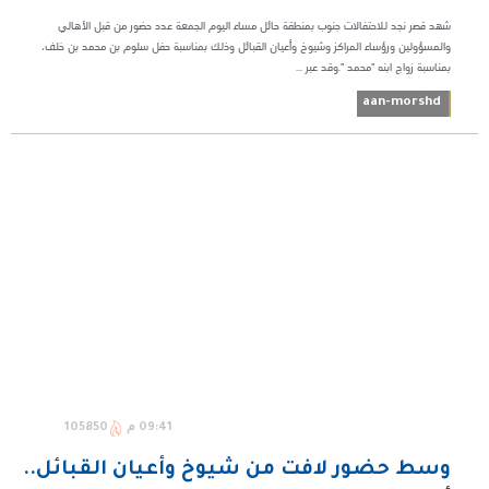
شهد قصر نجد للاحتفالات جنوب بمنطقة حائل مساء اليوم الجمعة عدد حضور من قبل الأهالي
والمسؤولين ورؤساء المراكز وشيوخ وأعيان القبائل وذلك بمناسبة حفل سلوم بن محمد بن خلف،
بمناسبة زواج ابنه "محمد ".وقد عبر ...
aan-morshd
09:41 م
105850
وسط حضور لافت من شيوخ وأعيان القبائل..