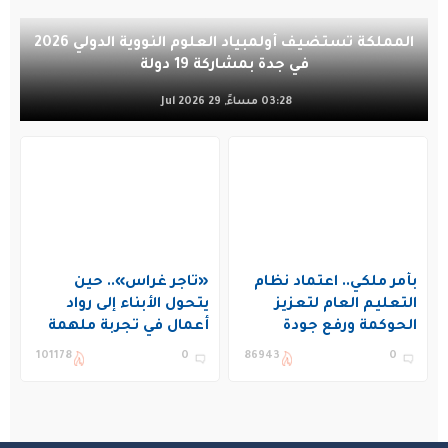
المملكة تستضيف أولمبياد العلوم النووية الدولي 2026
في جدة بمشاركة 19 دولة
03:28 مساءً, 29 Jul 2026
بأمر ملكي.. اعتماد نظام
«تاجر غراس».. حين
التعليم العام لتعزيز
يتحول الأبناء إلى رواد
الحوكمة ورفع جودة
أعمال في تجربة ملهمة
التعليم في المملكة
بنادي غراس الصيفي
101178
0
86943
0
بالجبيل