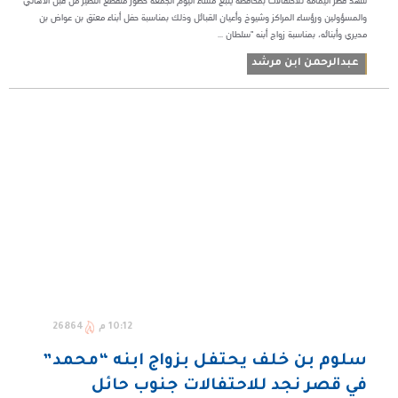
شهد قصر اليمامة للاحتفالات بمحافظة ينبع مساء اليوم الجمعة حضور منقطع النظير من قبل الأهالي
والمسؤولين ورؤساء المراكز وشيوخ وأعيان القبائل وذلك بمناسبة حفل أبناء معتق بن عواض بن
مديري وأبنائه، بمناسبة زواج أبنه "سلطان ...
عبدالرحمن ابن مرشد
10:12 م
26864
سلوم بن خلف يحتفل بزواج ابنه “محمد”
في قصر نجد للاحتفالات جنوب حائل