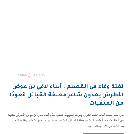
03:32 م
30587
لفتة وفاء في القصيم.. أبناء لافي بن عوض
الأطرش يهدون شاعر معلقة القبائل قعودًا
من المنقيات
في لفتةٍ تجسد أصالة الكرم العربي وعراقة الموروث القبلي قدّم أبناء لافي بن عوض الأطرش قعودًا
من المنقيات هديةً وتقديرًا لشاعر معلقة القبائل الشاعر يوسف بن فليح بن شطنان وذلك أثناء
مشاركته في الأمسية الشعرية ...