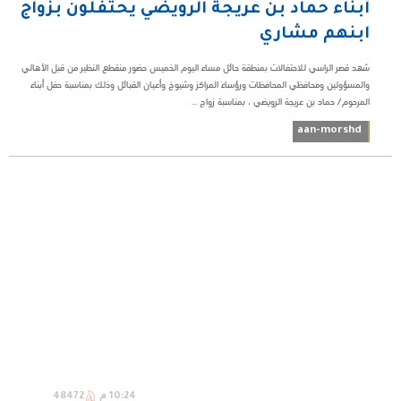
أبناء حماد بن عريجة الرويضي يحتفلون بزواج
ابنهم مشاري
شهد قصر الراسي للاحتفالات بمنطقة حائل مساء اليوم الخميس حضور منقطع النظير من قبل الأهالي
والمسؤولين ومحافظي المحافظات ورؤساء المراكز وشيوخ وأعيان القبائل وذلك بمناسبة حفل أبناء
المرحوم/ حماد بن عريجة الرويضي ، بمناسبة زواج ...
aan-morshd
10:24 م
48472