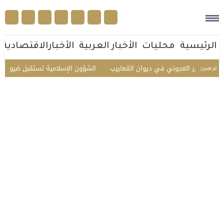
الرئيسية
محليات
الأخبار العربية
الأخبارالاقتصادية
ر العجوني في ديوان القعابيب
الشؤون الإسلامية تستقبل ضيوف الدفعة الثاني
أخر الأخبار |