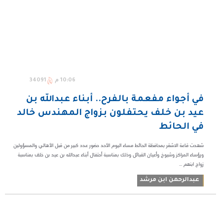
10:06 م
34091
في أجواء مفعمة بالفرح.. أبناء عبدالله بن
عيد بن خلف يحتفلون بزواج المهندس خالد
في الحائط
شهدت قاعة الاشقر بمحافظة الحائط مساء اليوم الأحد حضور عدد كبير من قبل الأهالي والمسؤولين
ورؤساء المراكز وشيوخ وأعيان القبائل وذلك بمناسبة أحتفال أبناء عبدالله بن عيد بن خلف بمناسبة
زواج ابنهم ...
عبدالرحمن ابن مرشد