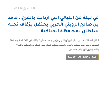
11:21 م
42486
في ليلة من الليالي التي ازدانت بالفرح.. حامد
بن صالح الرويثي الحربي يحتفل بزفاف نجله
سلطان بمحافظة الحناكية
احتفل الأستاذ حامد بن صالح الرويثي الحربي بزواج أبنه ( سلطان ) وذلك في قاعة الدرة بمحافظة
الحناكية وسط اجواء مفعمة بالفرح والسرور .وشهد الحفل حضور لفيف من الوجهاء والاعيان
والمسؤولين الى جانب جمع من ...
عبدالرحمن ابن مرشد