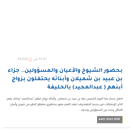
12:37 ص
54020
بحضور الشيوخ والأعيان والمسؤولين.. جزاء
بن عبيد بن شميلان وأبنائه يحتفلون بزواج
أبنهم ( عبدالمجيد) بالحليفة
احتفل مساء هذا اليوم الخميس جزاء بن عبيد بن شميلان، وأبنائه بزواج ابنهم "عبدالمجيد "وذلك بقصر
التاج للإحتفالات في مدينة الحليفة.وقد شهد القصر حضور جماهيري منقطع النظير من شيوخ وأعيان
القبائل وعدد من المسؤولين ومدراء ...
aan-morshd