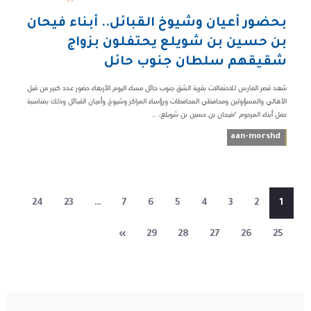
بحضور أعيان وشيوخ القبائل.. أبناء فيحان
بن حسين بن شويلع يحتفلون بزواج
شقيقهم سلطان جنوب حائل
شهد قصر الفارس للاحتفالات بقرية الشق جنوب حائل مساء اليوم الأربعاء حضور عدد كبير من قبل
الأهالي والمسؤولين ومحافظي المحافظات ورؤساء المراكز وشيوخ وأعيان القبائل وذلك بمناسبة
حفل أبناء المرحوم /فيحان بن حسين بن شويلع، ...
aan-morshd
24
23
…
7
6
5
4
3
2
1
»
29
28
27
26
25