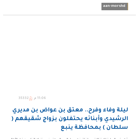
aan-morshd
11:06 م
35332
ليلة وفاء وفرح.. معتق بن عواض بن مديري
الرشيدي وأبنائه يحتفلون بزواج شقيقهم (
سلطان ) بمحافظة ينبع