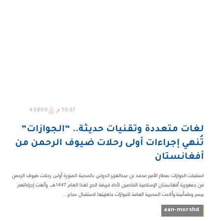
10:57 م
43800
لغات متعددة وتقنيات حديثة.. “الجوازات”
تُنهي إجراءات أولى رحلات ضيوف الرحمن من
أفغانستان
استقبلت الجوازات بمطار الأمير محمد بن عبدالعزيز الدولي بالمدينة المنورة أولى رحلات ضيوف الرحمن
من جمهورية أفغانستان الإسلامية القادمين لأداء فريضة الحج لهذا العام 1447هـ، وأنهت إجراءاتهم
بيسر وطمأنينة.وأكدت المديرية العامة للجوازات جاهزيتها لاستقبال حجاج ...
aan-morshd