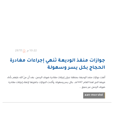
10:22 م
29711
جوازات منفذ الوديعة تُنهي إجراءات مغادرة
الحجاج بكل يسر وسهولة
أنهت جوازات منفذ الوديعة بمنطقة نجران إجراءات مغادرة ضيوف الرحمن، بعد أن منّ الله عليهم بأداء
فريضة الحج لهذا العام 1447هـ، بكل يسر وسهولة. وأكدت الجوازات جاهزيتها لإنهاء إجراءات مغادرة
ضيوف الرحمن عبر جميع ...
aan-morshd