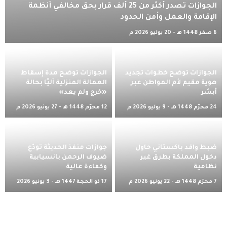
الجوازات تصدر أكثر من 25 ألف قرار بحق مخالفي أنظمة
الإقامة والعمل وأمن الحدود
6 صفر 1448 هـ - 20 يوليو 2026 م
الجوازات توضح خطوات تجديد
الجوازات توضح مدة إسقاط
هوية مقيم لأم المواطن عبر
العمالة المنزلية آليًا بحالة
أبشر
«خرج ولم يعد»
24 محرّم 1448 هـ - 9 يوليو 2026 م
12 محرّم 1448 هـ - 27 يونيو 2026 م
ضبط وافد باكستاني حاول
جوازات منفذ الحديثة تُودّع
دخول المملكة بطرق غير
ضيوف الرحمن بانسيابية
نظامية
وكفاءة عالية
7 محرّم 1448 هـ - 22 يونيو 2026 م
17 ذو الحجة 1447 هـ - 3 يونيو 2026
م