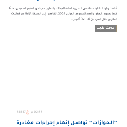
أطلقت وزارة الداخلية ممثلة في المديرية العامة للجوازات بالتعاون مع نادي الصقور السعودي، ختمًا
خاصًا بمعرض الصقور والصيد السعودي الدولي 2024، للقادمين إلى المملكة، تزامنًا مع فعاليات
المعرض خلال الفترة من (3 - 12) أكتوبر ...
مرفت طيب
02:33 م
38617
“الجوازات” تواصل إنهاء إجراءات مغادرة