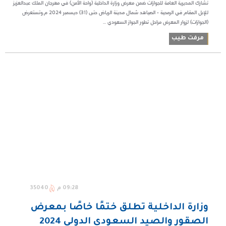
تشارك المديرية العامة للجوازات ضمن معرض وزارة الداخلية (واحة الأمن) في مهرجان الملك عبدالعزيز
للإبل المقام في الرمحية - الصياهد شمال مدينة الرياض حتى (31) ديسمبر 2024 م.وتستعرض
(الجوازات) لزوار المعرض مراحل تطور الجواز السعودي ...
مرفت طيب
09:28 م
35040
وزارة الداخلية تطلق ختمًا خاصًا بمعرض
الصقور والصيد السعودي الدولي 2024