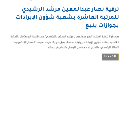
ترقية نصار عبدالمعين مرشد الرشيدي
للمرتبة العاشرة بشعبة شؤون الإيرادات
بجوازات ينبع
صدر قرارا بترقية الأستاذ "نصار عبدالمعين مرشد الجريشي الرشيدي" مدير شعبة الارادات إلى المرتبة
العاشرة بشعبة شؤون الإيرادات بجوازات محافظة ينبع.بدورها تتوجه صحيفة "الشمال الإلكترونية"
التهنئة للرشيدي؛ وتتمنى له مزيدا من التوفيق والنجاح في حياته ...
المدينة