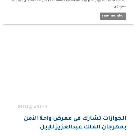
تبوك بمكتبه بالإمارة اليوم، مدير جوازات منطقة تبوك العميد صنهات بن محمد السهلي ، واستمع
سموه إلى ...
aan-morshd
08:44 م
54823
الجوازات تشارك في معرض واحة الأمن
بمهرجان الملك عبدالعزيز للإبل