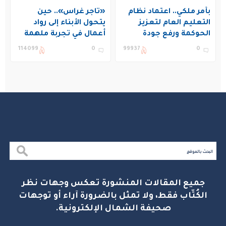
بأمر ملكي.. اعتماد نظام
«تاجر غراس».. حين
التعليم العام لتعزيز
يتحول الأبناء إلى رواد
الحوكمة ورفع جودة
أعمال في تجربة ملهمة
التعليم في المملكة
بنادي غراس الصيفي
114099
0
99937
0
بالجبيل
جميع المقالات المنشورة تعكس وجهات نظر
الكُتّاب فقط، ولا تمثل بالضرورة آراء أو توجهات
صحيفة الشمال الإلكترونية.