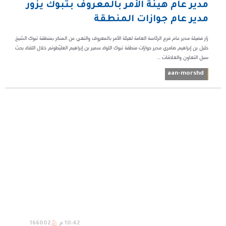
مدير عام هيئة الأمر بالمعروف بتبوك يزور
مدير عام جوازات المنطقة
زار فضيلة مدير عام فرع الرئاسة العامة لهيئة الأمر بالمعروف والنهي عن المنكر بمنطقة تبوك الشيخ
خليل بن إبراهيم ضامري مدير جوازات منطقة تبوك اللواء سمير بن إبراهيم العليّطوتم خلال اللقاء بحث
سبل التعاون والعلاقات ...
aan-morshd
10:42 م
166002