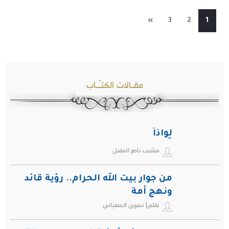
»
3
2
1
مقـالات الكتـّـاب
لِواذاً
مشبب ناصر المقبل
من جوار بيت الله الحرام.. رؤية قائد
ونهج أمة
بقلم| نسرين السفياني