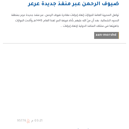
ضيوف الرحمن عبر منفذ جديدة عرعر
تواصل المديرية العامة للجوازات إنهاء إجراءات مغادرة ضيوف الرحمن، عبر منفذ جديدة عرعر بمنطقة
الحدود الشمالية، بعد أن منّ الله عليهم بأداء فريضة الحج لهذا العام 1445هـ.وأكدت الجوازات
جاهزيتها في مختلف المنافذ الدولية لإنهاء إجراءات ...
aan-morshd
03:21 م
95776