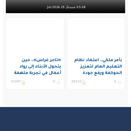
03:28 مساءً, 29 Jul 2026
بأمر ملكي.. اعتماد نظام
«تاجر غراس».. حين
التعليم العام لتعزيز
يتحول الأبناء إلى رواد
الحوكمة ورفع جودة
أعمال في تجربة ملهمة
التعليم في المملكة
بنادي غراس الصيفي
102857
0
88330
0
بالجبيل