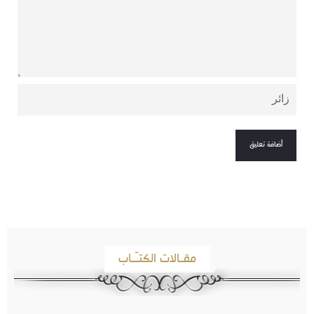
مقـالات الكتـّـاب