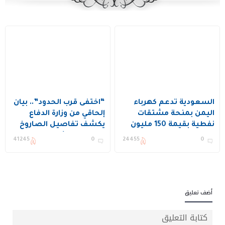
السعودية تدعم كهرباء
“اختفى قرب الحدود”.. بيان
اليمن بمنحة مشتقات
إلحاقي من وزارة الدفاع
نفطية بقيمة 150 مليون
يكشف تفاصيل الصاروخ
دولار
الباليستي الأخير الذي
41245
0
24455
0
أطلق من اليمن
أضف تعليق