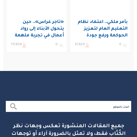
بأمر ملكي.. اعتماد نظام
«تاجر غراس».. حين
التعليم العام لتعزيز
يتحول الأبناء إلى رواد
الحوكمة ورفع جودة
أعمال في تجربة ملهمة
التعليم في المملكة
بنادي غراس الصيفي
111836
0
97820
0
بالجبيل
جميع المقالات المنشورة تعكس وجهات نظر
الكُتّاب فقط، ولا تمثل بالضرورة آراء أو توجهات