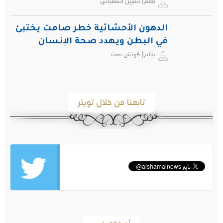
بقلم| نسرين السفياني
الدهون الأحشائية خطر صامت يختبئ
في البطن ويهدد صحة الإنسان
بقلم| كوتش مهند
تابعنا من خلال تويتر