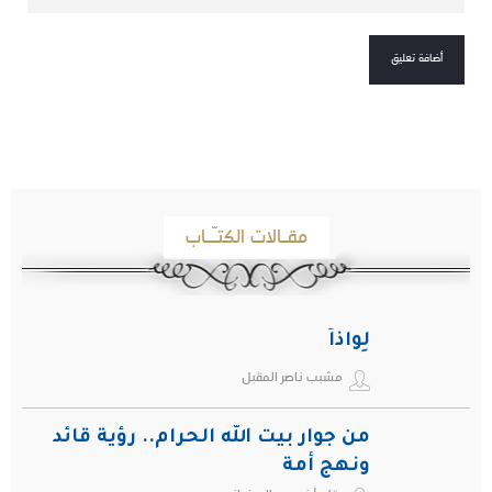
مقـالات الكتـّـاب
لِواذاً
مشبب ناصر المقبل
من جوار بيت الله الحرام.. رؤية قائد
ونهج أمة